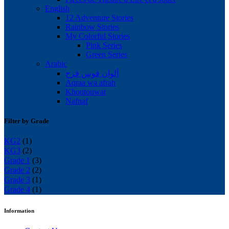
English
12 Adventure Stories
Rainbow Stories
My Colorful Stories
Pink Series
Green Series
Arabic
ألوان قوس قزح
Aqraa wa afrah
Khoutouwat
Nafnaf
Filter by Grade
KG2
(1)
KG3
(2)
Grade 1
(3)
Grade 2
(2)
Grade 3
(1)
Grade 4
(1)
Information