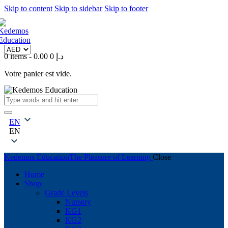
Skip to content
Skip to sidebar
Skip to footer
0 items
-
0
0.00 د.إ
Votre panier est vide.
EN
EN
Kedemos Education
The Pleasure of Learning
Close
Home
Shop
Grade Levels
Nursery
KG1
KG2