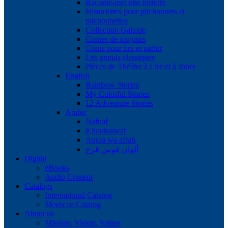
Raconte-moi une histoire
Historiettes pour pitchounets et
pitchounettes
Collection Galaxie
Contes de toujours
Conte pour lire et parler
Les grands classiques
Pièces de Théâtre à Lire et à Jouer
English
Rainbow Stories
My Colorful Stories
12 Adventure Stories
Arabic
Nafnaf
Khoutouwat
Aqraa wa afrah
ألوان قوس قزح
Digital
eBooks
Audio Content
Catalogs
International Catalog
Morocco Catalog
About us
Mission, Vision, Values