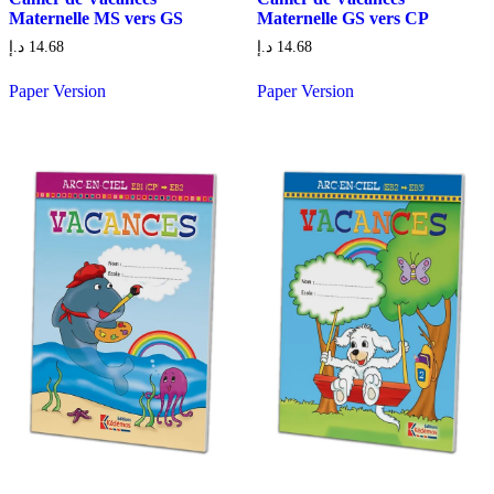
Maternelle MS vers GS
Maternelle GS vers CP
د.إ
14.68
د.إ
14.68
Paper Version
Paper Version