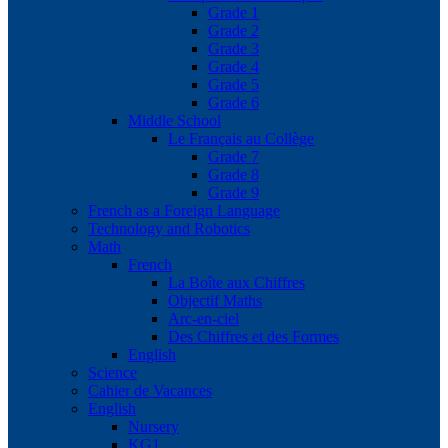
Grade 1
Grade 2
Grade 3
Grade 4
Grade 5
Grade 6
Middle School
Le Français au Collège
Grade 7
Grade 8
Grade 9
French as a Foreign Language
Technology and Robotics
Math
French
La Boîte aux Chiffres
Objectif Maths
Arc-en-ciel
Des Chiffres et des Formes
English
Science
Cahier de Vacances
English
Nursery
KG1