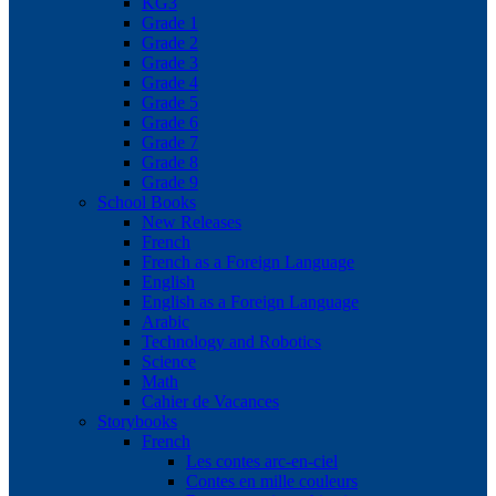
KG3
Grade 1
Grade 2
Grade 3
Grade 4
Grade 5
Grade 6
Grade 7
Grade 8
Grade 9
School Books
New Releases
French
French as a Foreign Language
English
English as a Foreign Language
Arabic
Technology and Robotics
Science
Math
Cahier de Vacances
Storybooks
French
Les contes arc-en-ciel
Contes en mille couleurs