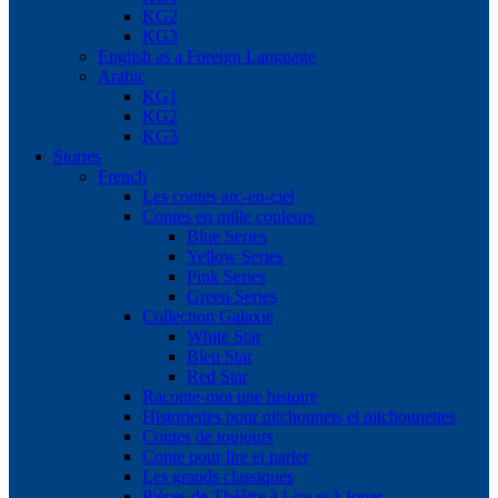
KG2
KG3
English as a Foreign Language
Arabic
KG1
KG2
KG3
Stories
French
Les contes arc-en-ciel
Contes en mille couleurs
Blue Series
Yellow Series
Pink Series
Green Series
Collection Galaxie
White Star
Bleu Star
Red Star
Raconte-moi une histoire
Historiettes pour pitchounets et pitchounettes
Contes de toujours
Conte pour lire et parler
Les grands classiques
Pièces de Théâtre à Lire et à Jouer