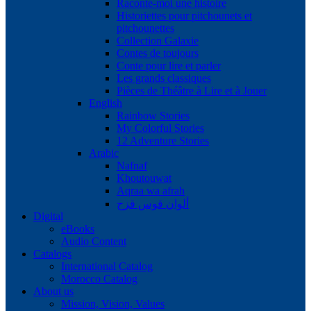
Raconte-moi une histoire
Historiettes pour pitchounets et
pitchounettes
Collection Galaxie
Contes de toujours
Conte pour lire et parler
Les grands classiques
Pièces de Théâtre à Lire et à Jouer
English
Rainbow Stories
My Colorful Stories
12 Adventure Stories
Arabic
Nafnaf
Khoutouwat
Aqraa wa afrah
ألوان قوس قزح
Digital
eBooks
Audio Content
Catalogs
International Catalog
Morocco Catalog
About us
Mission, Vision, Values