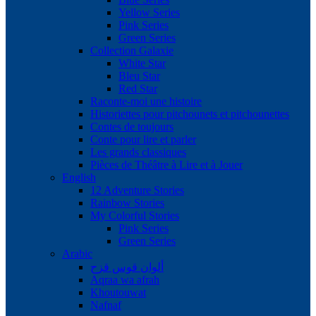
Yellow Series
Pink Series
Green Series
Collection Galaxie
White Star
Bleu Star
Red Star
Raconte-moi une histoire
Historiettes pour pitchounets et pitchounettes
Contes de toujours
Conte pour lire et parler
Les grands classiques
Pièces de Théâtre à Lire et à Jouer
English
12 Adventure Stories
Rainbow Stories
My Colorful Stories
Pink Series
Green Series
Arabic
ألوان قوس قزح
Aqraa wa afrah
Khoutouwat
Nafnaf