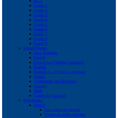
KG3
Grade 1
Grade 2
Grade 3
Grade 4
Grade 5
Grade 6
Grade 7
Grade 8
Grade 9
School Books
New Releases
French
French as a Foreign Language
English
English as a Foreign Language
Arabic
Technology and Robotics
Science
Math
Cahier de Vacances
Storybooks
French
Les contes arc-en-ciel
Contes en mille couleurs