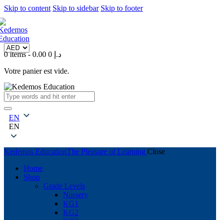
Skip to content
Skip to sidebar
Skip to footer
0 items
-
0
0.00 د.إ
Votre panier est vide.
EN
EN
Kedemos Education
The Pleasure of Learning
Close
Home
Shop
Grade Levels
Nursery
KG1
KG2