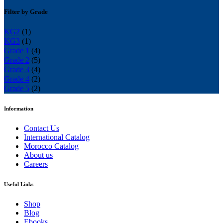
Filter by Grade
KG2
(1)
KG3
(1)
Grade 1
(4)
Grade 2
(5)
Grade 3
(4)
Grade 4
(2)
Grade 5
(2)
Information
Contact Us
International Catalog
Morocco Catalog
About us
Careers
Useful Links
Shop
Blog
Ebooks