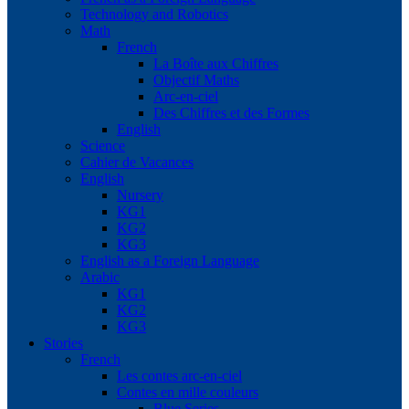
Technology and Robotics
Math
French
La Boîte aux Chiffres
Objectif Maths
Arc-en-ciel
Des Chiffres et des Formes
English
Science
Cahier de Vacances
English
Nursery
KG1
KG2
KG3
English as a Foreign Language
Arabic
KG1
KG2
KG3
Stories
French
Les contes arc-en-ciel
Contes en mille couleurs
Blue Series