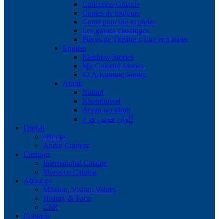
Collection Galaxie
Contes de toujours
Conte pour lire et parler
Les grands classiques
Pièces de Théâtre à Lire et à Jouer
English
Rainbow Stories
My Colorful Stories
12 Adventure Stories
Arabic
Nafnaf
Khoutouwat
Aqraa wa afrah
ألوان قوس قزح
Digital
eBooks
Audio Content
Catalogs
International Catalog
Morocco Catalog
About us
Mission, Vision, Values
History & Facts
CSR
Contacts