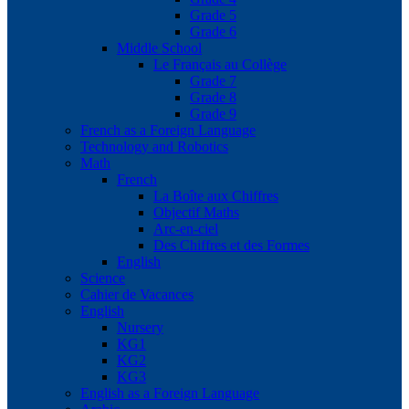
Grade 5
Grade 6
Middle School
Le Français au Collège
Grade 7
Grade 8
Grade 9
French as a Foreign Language
Technology and Robotics
Math
French
La Boîte aux Chiffres
Objectif Maths
Arc-en-ciel
Des Chiffres et des Formes
English
Science
Cahier de Vacances
English
Nursery
KG1
KG2
KG3
English as a Foreign Language