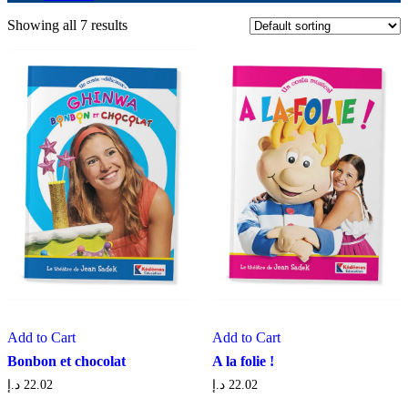
Showing all 7 results
Add to Cart
Add to Cart
Bonbon et chocolat
A la folie !
د.إ
22.02
د.إ
22.02