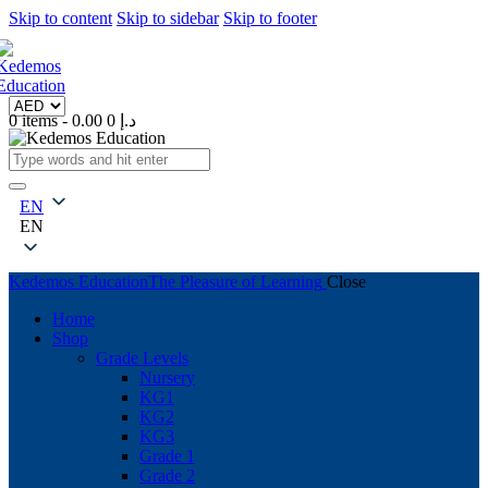
Skip to content
Skip to sidebar
Skip to footer
0 items
-
0
0.00 د.إ
EN
EN
Kedemos Education
The Pleasure of Learning
Close
Home
Shop
Grade Levels
Nursery
KG1
KG2
KG3
Grade 1
Grade 2