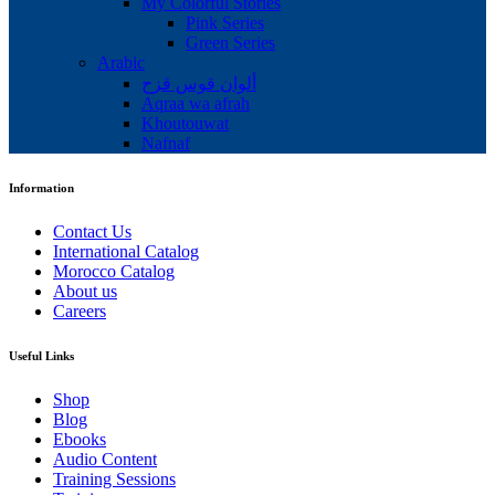
My Colorful Stories
Pink Series
Green Series
Arabic
ألوان قوس قزح
Aqraa wa afrah
Khoutouwat
Nafnaf
Information
Contact Us
International Catalog
Morocco Catalog
About us
Careers
Useful Links
Shop
Blog
Ebooks
Audio Content
Training Sessions