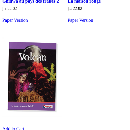
Ghinwa au pays des fraises 2
La maison rouge
د.إ
22.02
د.إ
22.02
Paper Version
Paper Version
Add to Cart