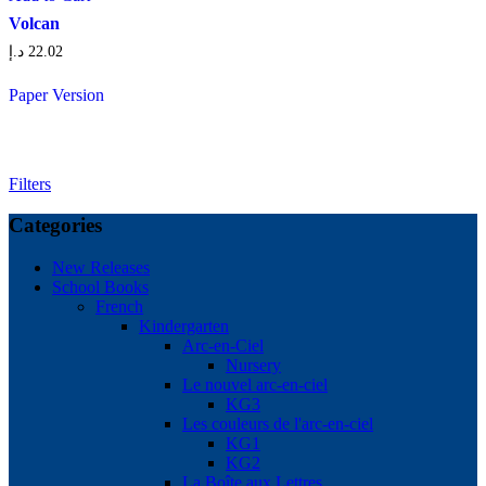
Volcan
د.إ
22.02
Paper Version
Filters
Categories
New Releases
School Books
French
Kindergarten
Arc-en-Ciel
Nursery
Le nouvel arc-en-ciel
KG3
Les couleurs de l'arc-en-ciel
KG1
KG2
La Boîte aux Lettres