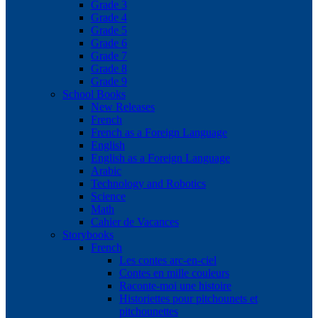
Grade 3
Grade 4
Grade 5
Grade 6
Grade 7
Grade 8
Grade 9
School Books
New Releases
French
French as a Foreign Language
English
English as a Foreign Language
Arabic
Technology and Robotics
Science
Math
Cahier de Vacances
Storybooks
French
Les contes arc-en-ciel
Contes en mille couleurs
Raconte-moi une histoire
Historiettes pour pitchounets et
pitchounettes