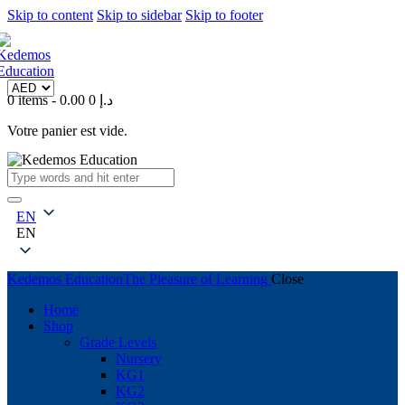
Skip to content
Skip to sidebar
Skip to footer
0 items
-
0
0.00 د.إ
Votre panier est vide.
EN
EN
Kedemos Education
The Pleasure of Learning
Close
Home
Shop
Grade Levels
Nursery
KG1
KG2