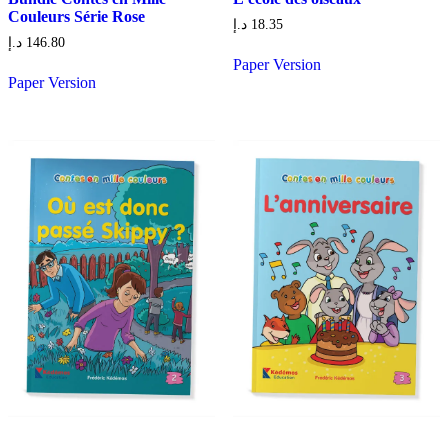
Couleurs Série Rose
د.إ
18.35
د.إ
146.80
Paper Version
Paper Version