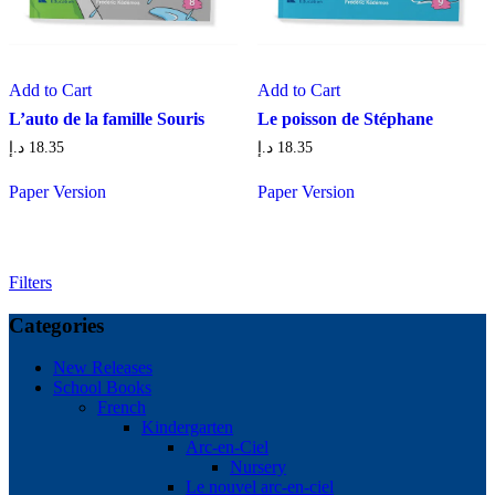
Add to Cart
Add to Cart
L’auto de la famille Souris
Le poisson de Stéphane
د.إ
18.35
د.إ
18.35
Paper Version
Paper Version
Filters
Categories
New Releases
School Books
French
Kindergarten
Arc-en-Ciel
Nursery
Le nouvel arc-en-ciel