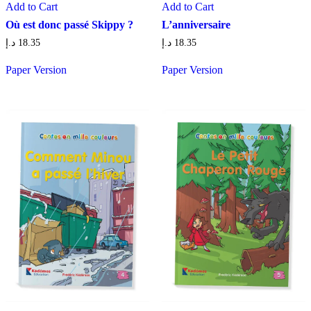
Add to Cart
Add to Cart
Où est donc passé Skippy ?
L’anniversaire
د.إ
18.35
د.إ
18.35
Paper Version
Paper Version