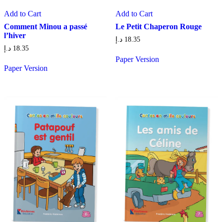
Add to Cart
Add to Cart
Comment Minou a passé
Le Petit Chaperon Rouge
l’hiver
د.إ
18.35
د.إ
18.35
Paper Version
Paper Version