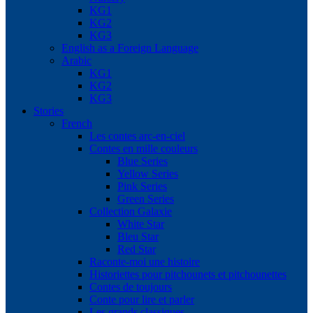
KG1
KG2
KG3
English as a Foreign Language
Arabic
KG1
KG2
KG3
Stories
French
Les contes arc-en-ciel
Contes en mille couleurs
Blue Series
Yellow Series
Pink Series
Green Series
Collection Galaxie
White Star
Bleu Star
Red Star
Raconte-moi une histoire
Historiettes pour pitchounets et pitchounettes
Contes de toujours
Conte pour lire et parler
Les grands classiques