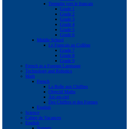
Tremplin vers le français
Grade 1
Grade 2
Grade 3
Grade 4
Grade 5
Grade 6
Middle School
Le Français au Collège
Grade 7
Grade 8
Grade 9
French as a Foreign Language
Technology and Robotics
Math
French
La Boîte aux Chiffres
Objectif Maths
Arc-en-ciel
Des Chiffres et des Formes
English
Science
Cahier de Vacances
English
Nursery