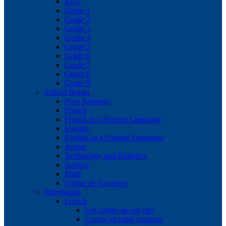
KG3
Grade 1
Grade 2
Grade 3
Grade 4
Grade 5
Grade 6
Grade 7
Grade 8
Grade 9
School Books
New Releases
French
French as a Foreign Language
English
English as a Foreign Language
Arabic
Technology and Robotics
Science
Math
Cahier de Vacances
Storybooks
French
Les contes arc-en-ciel
Contes en mille couleurs