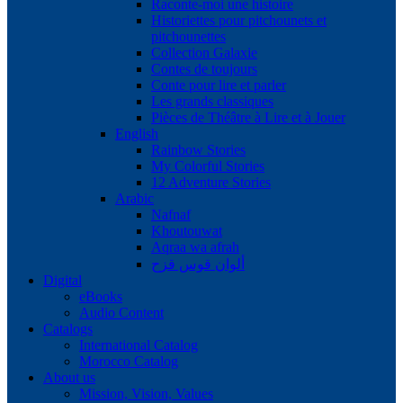
Raconte-moi une histoire
Historiettes pour pitchounets et
pitchounettes
Collection Galaxie
Contes de toujours
Conte pour lire et parler
Les grands classiques
Pièces de Théâtre à Lire et à Jouer
English
Rainbow Stories
My Colorful Stories
12 Adventure Stories
Arabic
Nafnaf
Khoutouwat
Aqraa wa afrah
ألوان قوس قزح
Digital
eBooks
Audio Content
Catalogs
International Catalog
Morocco Catalog
About us
Mission, Vision, Values