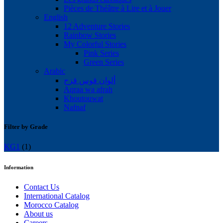
Pièces de Théâtre à Lire et à Jouer
English
12 Adventure Stories
Rainbow Stories
My Colorful Stories
Pink Series
Green Series
Arabic
ألوان قوس قزح
Aqraa wa afrah
Khoutouwat
Nafnaf
Filter by Grade
KG1
(1)
Information
Contact Us
International Catalog
Morocco Catalog
About us
Careers