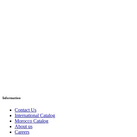
Grade 5 – Reading Textbook
د.إ
51.38
Paper Version
Information
Contact Us
International Catalog
Morocco Catalog
About us
Careers