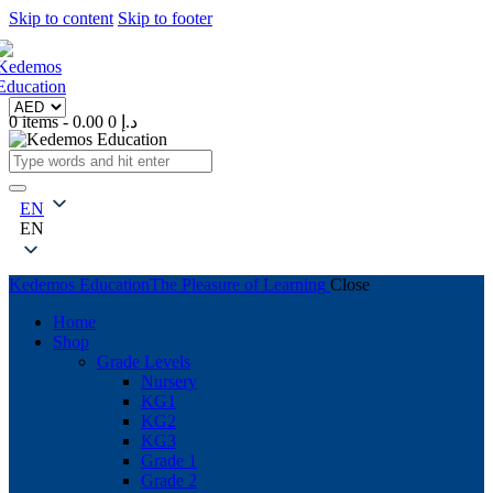
Skip to content
Skip to footer
0 items
-
0
0.00 د.إ
EN
EN
Kedemos Education
The Pleasure of Learning
Close
Home
Shop
Grade Levels
Nursery
KG1
KG2
KG3
Grade 1
Grade 2