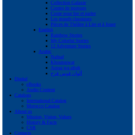
Collection Galaxie
Contes de toujours
Conte pour lire et parler
Les grands classiques
Pièces de Théâtre à Lire et à Jouer
English
Rainbow Stories
My Colorful Stories
12 Adventure Stories
Arabic
Nafnaf
Khoutouwat
Aqraa wa afrah
ألوان قوس قزح
Digital
eBooks
Audio Content
Catalogs
International Catalog
Morocco Catalog
About us
Mission, Vision, Values
History & Facts
CSR
Contacts