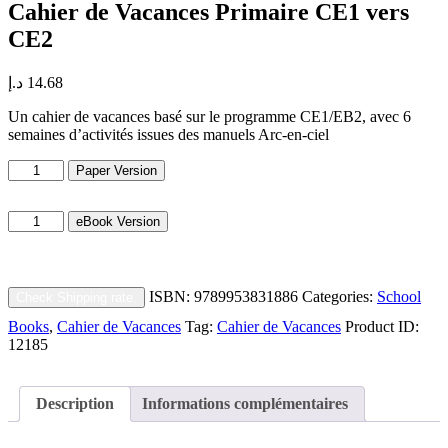
Cahier de Vacances Primaire CE1 vers
CE2
د.إ
14.68
Un cahier de vacances basé sur le programme CE1/EB2, avec 6
semaines d’activités issues des manuels Arc-en-ciel
Cahier
Paper Version
de
Vacances
Cahier
Primaire
eBook Version
de
CE1
Vacances
vers
Primaire
CE2
CE1
quantity
ISBN:
9789953831886
Categories:
School
Check Shipping rate.
vers
CE2
Books
,
Cahier de Vacances
Tag:
Cahier de Vacances
Product ID:
quantity
12185
Description
Informations complémentaires