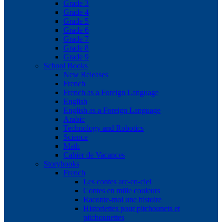
Grade 3
Grade 4
Grade 5
Grade 6
Grade 7
Grade 8
Grade 9
School Books
New Releases
French
French as a Foreign Language
English
English as a Foreign Language
Arabic
Technology and Robotics
Science
Math
Cahier de Vacances
Storybooks
French
Les contes arc-en-ciel
Contes en mille couleurs
Raconte-moi une histoire
Historiettes pour pitchounets et
pitchounettes