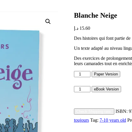
Blanche Neige
د.إ
15.60
Des histoires qui font partie de
Un texte adapté au niveau lingu
Des exercices de prolongement pr
leurs camarades tout en enrichi
Blanche
Paper Version
Neige
quantity
Blanche
eBook Version
Neige
quantity
ISBN:
9
Check Shipping rate.
toujours
Tag:
7-10 years old
Pr