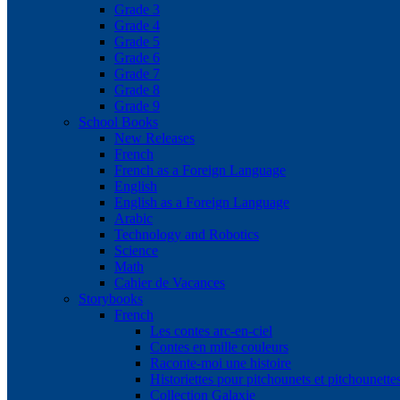
Grade 3
Grade 4
Grade 5
Grade 6
Grade 7
Grade 8
Grade 9
School Books
New Releases
French
French as a Foreign Language
English
English as a Foreign Language
Arabic
Technology and Robotics
Science
Math
Cahier de Vacances
Storybooks
French
Les contes arc-en-ciel
Contes en mille couleurs
Raconte-moi une histoire
Historiettes pour pitchounets et pitchounette
Collection Galaxie