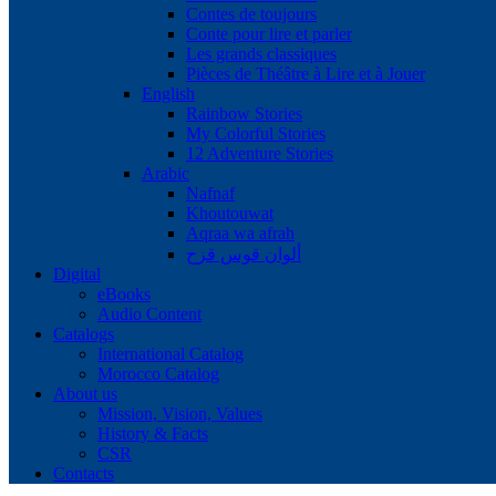
Contes de toujours
Conte pour lire et parler
Les grands classiques
Pièces de Théâtre à Lire et à Jouer
English
Rainbow Stories
My Colorful Stories
12 Adventure Stories
Arabic
Nafnaf
Khoutouwat
Aqraa wa afrah
ألوان قوس قزح
Digital
eBooks
Audio Content
Catalogs
International Catalog
Morocco Catalog
About us
Mission, Vision, Values
History & Facts
CSR
Contacts