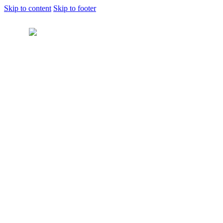
Skip to content
Skip to footer
Home
Shop
Grade Levels
Nursery
KG1
KG2
KG3
Grade 1
Grade 2
Grade 3
Grade 4
Grade 5
Grade 6
Grade 7
Grade 8
Grade 9
School Books
New Releases
French
French as a Foreign Language