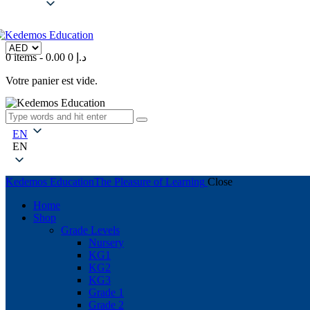
0 items
-
0
0.00 د.إ
Votre panier est vide.
EN
EN
Kedemos Education
The Pleasure of Learning
Close
Home
Shop
Grade Levels
Nursery
KG1
KG2
KG3
Grade 1
Grade 2