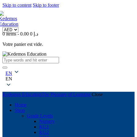
Skip to content
Skip to footer
0 items
-
0
0.00 د.إ
Votre panier est vide.
EN
EN
Kedemos Education
The Pleasure of Learning
Close
Home
Shop
Grade Levels
Nursery
KG1
KG2