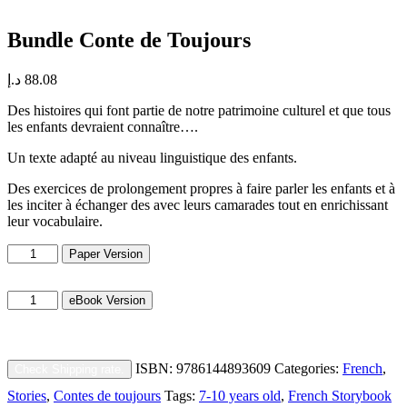
Bundle Conte de Toujours
د.إ
88.08
Des histoires qui font partie de notre patrimoine culturel et que tous
les enfants devraient connaître….
Un texte adapté au niveau linguistique des enfants.
Des exercices de prolongement propres à faire parler les enfants et à
les inciter à échanger des avec leurs camarades tout en enrichissant
leur vocabulaire.
Bundle
Paper Version
Conte
de
Bundle
Toujours
eBook Version
Conte
quantity
de
Toujours
quantity
ISBN:
9786144893609
Categories:
French
,
Check Shipping rate.
Stories
,
Contes de toujours
Tags:
7-10 years old
,
French Storybook