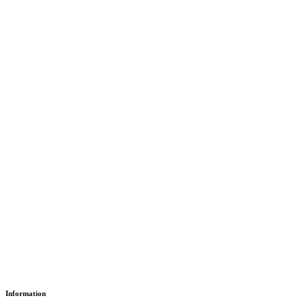
L’école des oiseaux
د.إ
18.35
Paper Version
Information