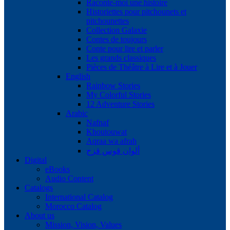
Raconte-moi une histoire
Historiettes pour pitchounets et
pitchounettes
Collection Galaxie
Contes de toujours
Conte pour lire et parler
Les grands classiques
Pièces de Théâtre à Lire et à Jouer
English
Rainbow Stories
My Colorful Stories
12 Adventure Stories
Arabic
Nafnaf
Khoutouwat
Aqraa wa afrah
ألوان قوس قزح
Digital
eBooks
Audio Content
Catalogs
International Catalog
Morocco Catalog
About us
Mission, Vision, Values