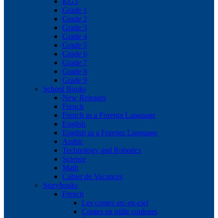
KG3
Grade 1
Grade 2
Grade 3
Grade 4
Grade 5
Grade 6
Grade 7
Grade 8
Grade 9
School Books
New Releases
French
French as a Foreign Language
English
English as a Foreign Language
Arabic
Technology and Robotics
Science
Math
Cahier de Vacances
Storybooks
French
Les contes arc-en-ciel
Contes en mille couleurs