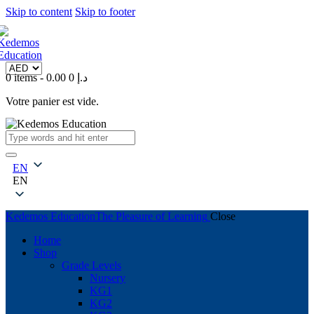
Skip to content
Skip to footer
0 items
-
0
0.00 د.إ
Votre panier est vide.
EN
EN
Kedemos Education
The Pleasure of Learning
Close
Home
Shop
Grade Levels
Nursery
KG1
KG2