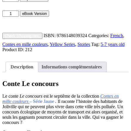
concours
quantity
Le
eBook Version
concours
quantity
ISBN:
9786148039324
Categories:
French
,
Check Shipping rate.
Contes en mille couleurs
,
Yellow Series
,
Stories
Tag:
5-7 years old
Product ID:
212
Description
Informations complémentaires
Conte Le concours
Le conte
Le concours
est le septième de la collection
Contes en
mille couleurs
– Série Jaune
.
Il raconte l’histoire des habitants de
Joliville qui ne peuvent plus vivre dans cette ville très polluée. Un
concours écologique de moyens de transport est alors organisé, et
seuls les gagnants pourront circuler dans la ville. Qui va gagner le
concours ?