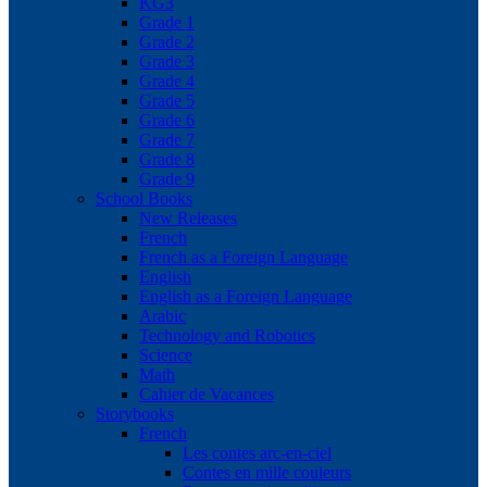
KG3
Grade 1
Grade 2
Grade 3
Grade 4
Grade 5
Grade 6
Grade 7
Grade 8
Grade 9
School Books
New Releases
French
French as a Foreign Language
English
English as a Foreign Language
Arabic
Technology and Robotics
Science
Math
Cahier de Vacances
Storybooks
French
Les contes arc-en-ciel
Contes en mille couleurs