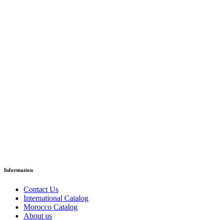
L’anniversaire
د.إ
18.35
Paper Version
Information
Contact Us
International Catalog
Morocco Catalog
About us