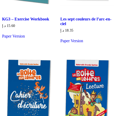
KG3 – Exercise Workbook
Les sept couleurs de l’arc-en-
ciel
د.إ
15.60
د.إ
18.35
Paper Version
Paper Version