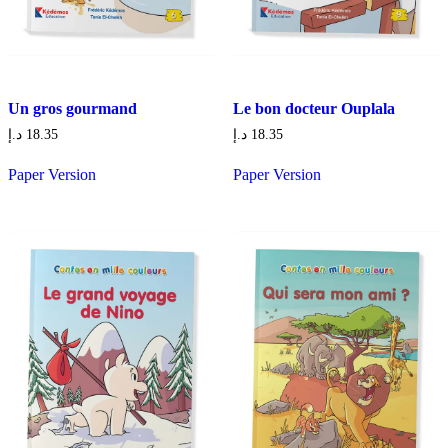
Un gros gourmand
Le bon docteur Ouplala
د.إ
18.35
د.إ
18.35
Paper Version
Paper Version