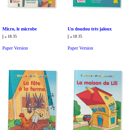
Micro, le microbe
Un doudou très jaloux
د.إ
18.35
د.إ
18.35
Paper Version
Paper Version