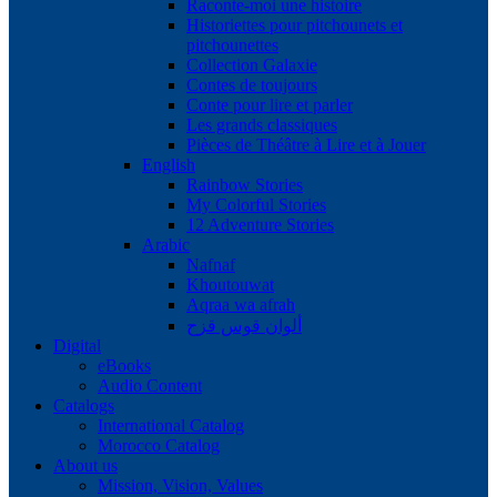
Raconte-moi une histoire
Historiettes pour pitchounets et
pitchounettes
Collection Galaxie
Contes de toujours
Conte pour lire et parler
Les grands classiques
Pièces de Théâtre à Lire et à Jouer
English
Rainbow Stories
My Colorful Stories
12 Adventure Stories
Arabic
Nafnaf
Khoutouwat
Aqraa wa afrah
ألوان قوس قزح
Digital
eBooks
Audio Content
Catalogs
International Catalog
Morocco Catalog
About us
Mission, Vision, Values