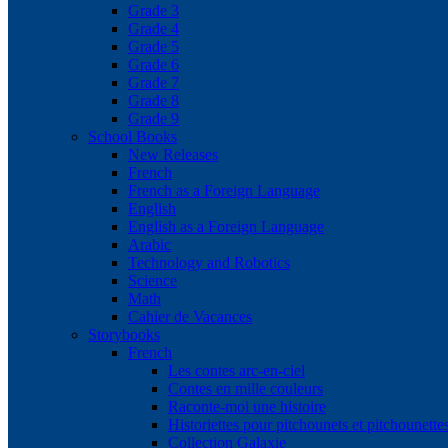
Grade 3
Grade 4
Grade 5
Grade 6
Grade 7
Grade 8
Grade 9
School Books
New Releases
French
French as a Foreign Language
English
English as a Foreign Language
Arabic
Technology and Robotics
Science
Math
Cahier de Vacances
Storybooks
French
Les contes arc-en-ciel
Contes en mille couleurs
Raconte-moi une histoire
Historiettes pour pitchounets et pitchounette
Collection Galaxie