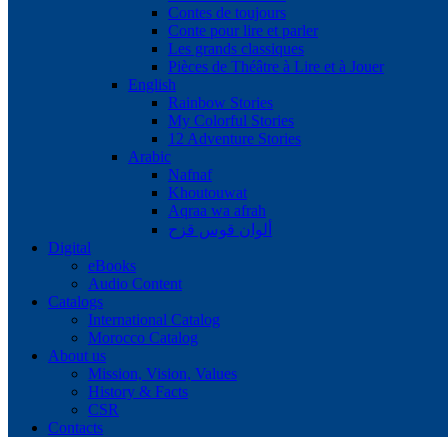
Contes de toujours
Conte pour lire et parler
Les grands classiques
Pièces de Théâtre à Lire et à Jouer
English
Rainbow Stories
My Colorful Stories
12 Adventure Stories
Arabic
Nafnaf
Khoutouwat
Aqraa wa afrah
ألوان قوس قزح
Digital
eBooks
Audio Content
Catalogs
International Catalog
Morocco Catalog
About us
Mission, Vision, Values
History & Facts
CSR
Contacts