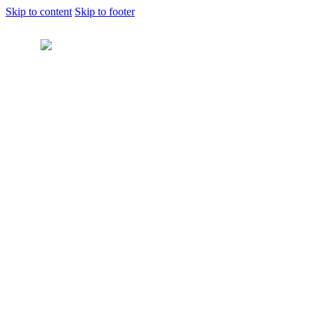
Skip to content
Skip to footer
Home
Shop
Grade Levels
Nursery
KG1
KG2
KG3
Grade 1
Grade 2
Grade 3
Grade 4
Grade 5
Grade 6
Grade 7
Grade 8
Grade 9
School Books
New Releases
French
French as a Foreign Language