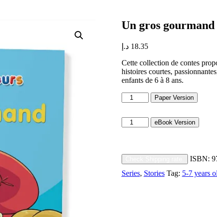
Un gros gourmand
د.إ
18.35
Cette collection de contes prop
histoires courtes, passionnantes
enfants de 6 à 8 ans.
Un
Paper Version
gros
gourmand
Un
quantity
eBook Version
gros
gourmand
quantity
ISBN:
9
Check Shipping rate.
Series
,
Stories
Tag:
5-7 years o