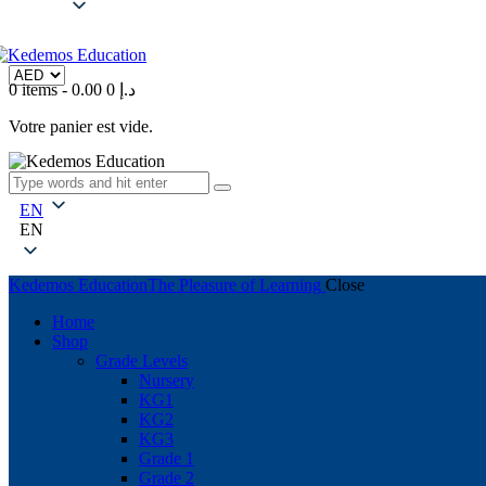
0 items
-
0
0.00 د.إ
Votre panier est vide.
EN
EN
Kedemos Education
The Pleasure of Learning
Close
Home
Shop
Grade Levels
Nursery
KG1
KG2
KG3
Grade 1
Grade 2