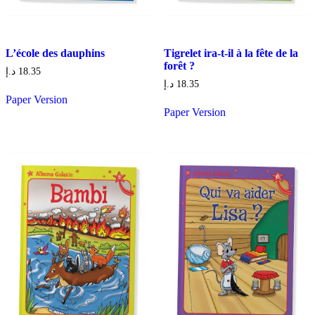
L’école des dauphins
Tigrelet ira-t-il à la fête de la
forêt ?
د.إ
18.35
د.إ
18.35
Paper Version
Paper Version