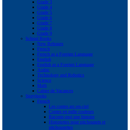
Grade 3
Grade 4
Grade 5
Grade 6
Grade 7
Grade 8
Grade 9
School Books
New Releases
French
French as a Foreign Language
English
English as a Foreign Language
Arabic
Technology and Robotics
Science
Math
Cahier de Vacances
Storybooks
French
Les contes arc-en-ciel
Contes en mille couleurs
Raconte-moi une histoire
Historiettes pour pitchounets et
pitchounettes