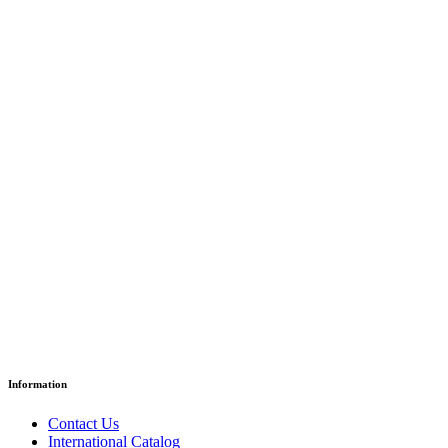
Lapinou va à l’école
د.إ
18.35
Paper Version
Information
Contact Us
International Catalog