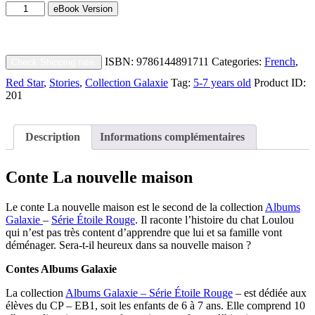
La
quantity
eBook Version
nouvelle
maison
quantity
ISBN:
9786144891711
Categories:
French
,
Check Shipping rate.
Red Star
,
Stories
,
Collection Galaxie
Tag:
5-7 years old
Product ID:
201
Description
Informations complémentaires
Conte La nouvelle maison
Le conte La nouvelle maison est le second de la collection
Albums
Galaxie
–
Série
Étoile
Rouge
. Il raconte l’histoire du chat Loulou
qui n’est pas très content d’apprendre que lui et sa famille vont
déménager. Sera-t-il heureux dans sa nouvelle maison ?
Contes Albums Galaxie
La collection
Albums Galaxie – Série Étoile Rouge
– est dédiée aux
élèves du CP – EB1, soit les enfants de 6 à 7 ans. Elle comprend 10