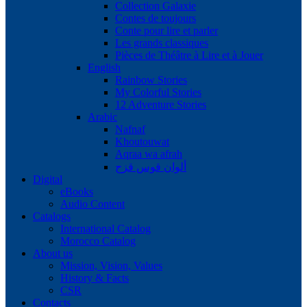
Collection Galaxie
Contes de toujours
Conte pour lire et parler
Les grands classiques
Pièces de Théâtre à Lire et à Jouer
English
Rainbow Stories
My Colorful Stories
12 Adventure Stories
Arabic
Nafnaf
Khoutouwat
Aqraa wa afrah
ألوان قوس قزح
Digital
eBooks
Audio Content
Catalogs
International Catalog
Morocco Catalog
About us
Mission, Vision, Values
History & Facts
CSR
Contacts