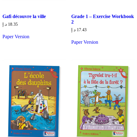
Gafi découvre la ville
Grade 1 – Exercise Workbook
2
د.إ
18.35
د.إ
17.43
Paper Version
Paper Version