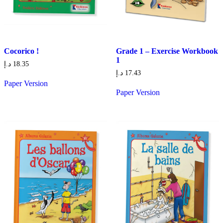
Cocorico !
Grade 1 – Exercise Workbook
1
د.إ
18.35
د.إ
17.43
Paper Version
Paper Version