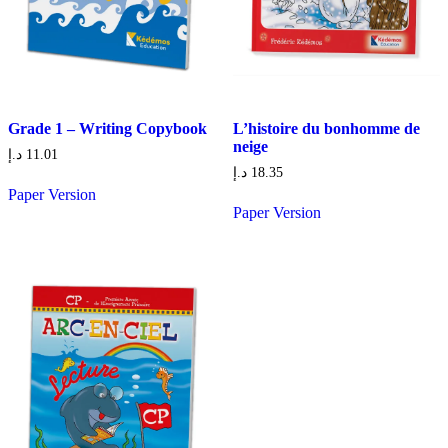
Grade 1 – Writing Copybook
L’histoire du bonhomme de
neige
د.إ
11.01
د.إ
18.35
Paper Version
Paper Version