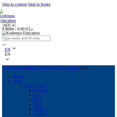
Skip to content
Skip to footer
0 items
-
0
0.00 د.إ
EN
EN
Kedemos Education
The Pleasure of Learning
Close
Home
Shop
Grade Levels
Nursery
KG1
KG2
KG3
Grade 1
Grade 2