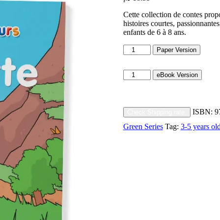
Cette collection de contes prop
histoires courtes, passionnantes
enfants de 6 à 8 ans.
Blanquette
Paper Version
quantity
Blanquette
eBook Version
quantity
ISBN:
9
Check Shipping rate.
Green Series
Tag:
3-5 years ol