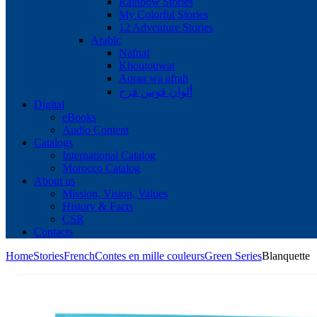
Rainbow Stories
My Colorful Stories
12 Adventure Stories
Arabic
Nafnaf
Khoutouwat
Aqraa wa afrah
ألوان قوس قزح
Digital
eBooks
Audio Content
Catalogs
International Catalog
Morocco Catalog
About us
Mission, Vision, Values
History & Facts
CSR
Contacts
Home
Stories
French
Contes en mille couleurs
Green Series
Blanquette