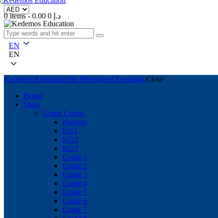
0 items
-
0
0.00 د.إ
EN
EN
Kedemos Education
The Pleasure of Learning
Close
Home
Shop
Grade Levels
Nursery
KG1
KG2
KG3
Grade 1
Grade 2
Grade 3
Grade 4
Grade 5
Grade 6
Grade 7