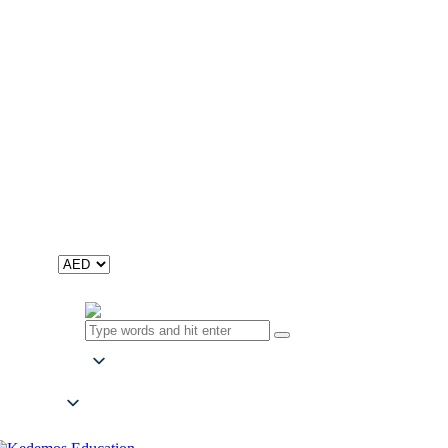
Aqraa wa afrah
ألوان قوس قزح
Digital
eBooks
Audio Content
Catalogs
International Catalog
Morocco Catalog
About us
Mission, Vision, Values
History & Facts
CSR
Contacts
0 items
-
0
0.00 د.إ
EN
EN