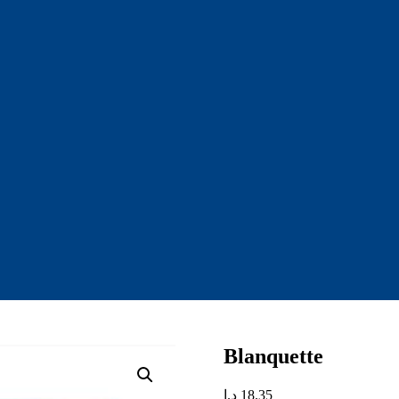
Blanquette
د.إ
18.35