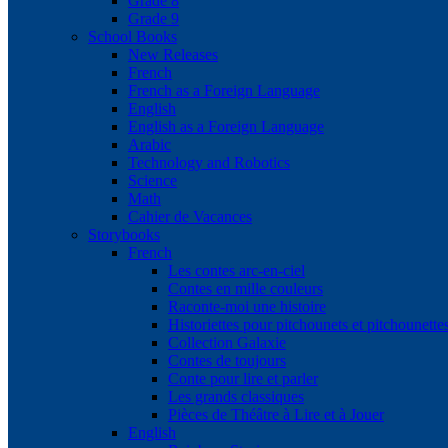
Grade 8
Grade 9
School Books
New Releases
French
French as a Foreign Language
English
English as a Foreign Language
Arabic
Technology and Robotics
Science
Math
Cahier de Vacances
Storybooks
French
Les contes arc-en-ciel
Contes en mille couleurs
Raconte-moi une histoire
Historiettes pour pitchounets et pitchounette
Collection Galaxie
Contes de toujours
Conte pour lire et parler
Les grands classiques
Pièces de Théâtre à Lire et à Jouer
English