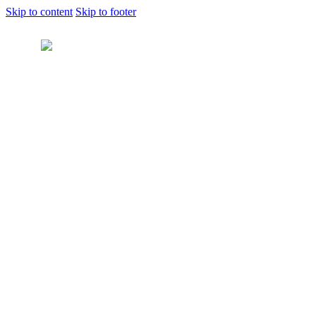
Skip to content
Skip to footer
Home
Shop
Grade Levels
Nursery
KG1
KG2
KG3
Grade 1
Grade 2
Grade 3
Grade 4
Grade 5
Grade 6
Grade 7
Grade 8
Grade 9
School Books
New Releases
French
French as a Foreign Language