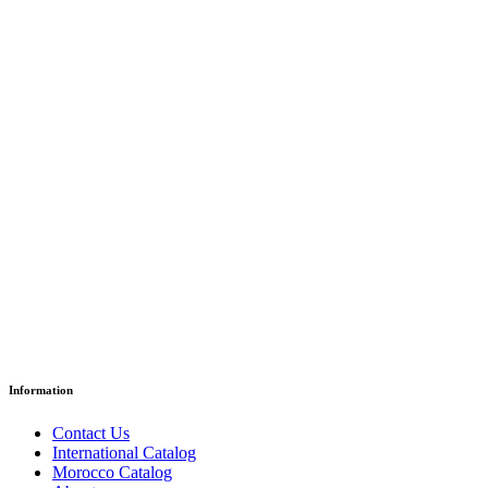
L’école des oiseaux
د.إ
18.35
Paper Version
Information
Contact Us
International Catalog
Morocco Catalog