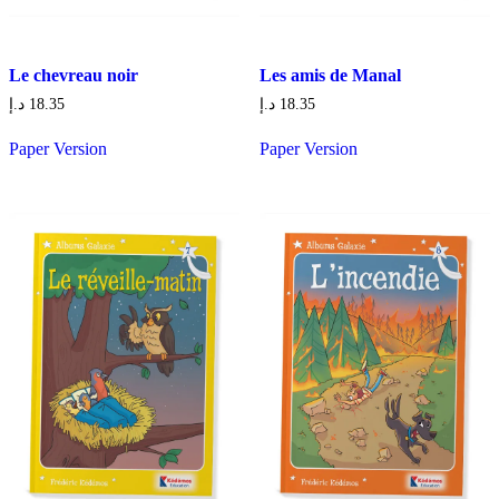
Le chevreau noir
Les amis de Manal
د.إ
18.35
د.إ
18.35
Paper Version
Paper Version