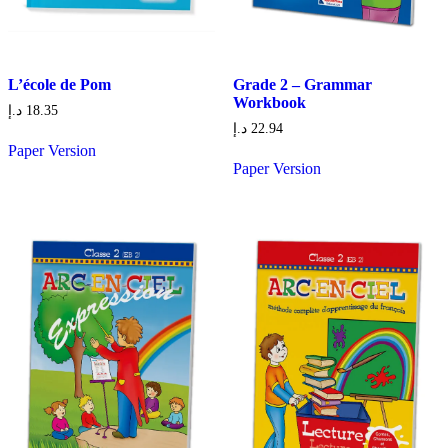
L’école de Pom
Grade 2 – Grammar
Workbook
د.إ
18.35
د.إ
22.94
Paper Version
Paper Version