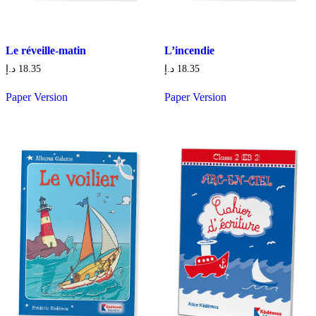
Le réveille-matin
L’incendie
د.إ
18.35
د.إ
18.35
Paper Version
Paper Version