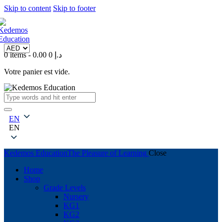
Skip to content
Skip to footer
0 items
-
0
0.00 د.إ
Votre panier est vide.
EN
EN
Kedemos Education
The Pleasure of Learning
Close
Home
Shop
Grade Levels
Nursery
KG1
KG2