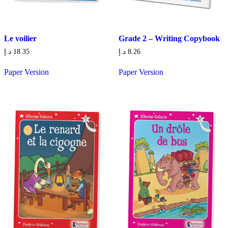
Le voilier
Grade 2 – Writing Copybook
د.إ
18.35
د.إ
8.26
Paper Version
Paper Version