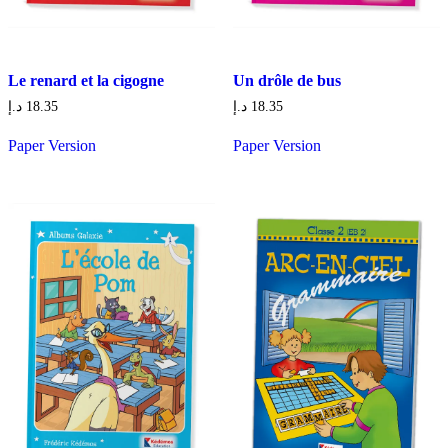
Le renard et la cigogne
Un drôle de bus
د.إ
18.35
د.إ
18.35
Paper Version
Paper Version