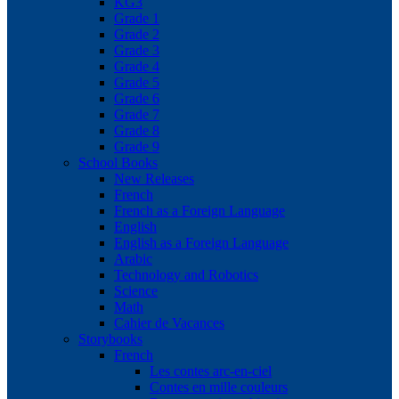
KG3
Grade 1
Grade 2
Grade 3
Grade 4
Grade 5
Grade 6
Grade 7
Grade 8
Grade 9
School Books
New Releases
French
French as a Foreign Language
English
English as a Foreign Language
Arabic
Technology and Robotics
Science
Math
Cahier de Vacances
Storybooks
French
Les contes arc-en-ciel
Contes en mille couleurs