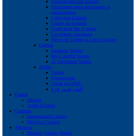
Raconte-moi une histoire
Historiettes pour pitchounets et
pitchounettes
Collection Galaxie
Contes de toujours
Conte pour lire et parler
Les grands classiques
Pièces de Théâtre à Lire et à Jouer
English
Rainbow Stories
My Colorful Stories
12 Adventure Stories
Arabic
Nafnaf
Khoutouwat
Aqraa wa afrah
ألوان قوس قزح
Digital
eBooks
Audio Content
Catalogs
International Catalog
Morocco Catalog
About us
Mission, Vision, Values