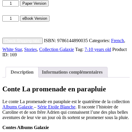
La
Paper Version
promenade
en
La
parapluie
eBook Version
promenade
quantity
en
parapluie
quantity
ISBN:
9786144890035
Categories:
French
,
Check Shipping rate.
White Star
,
Stories
,
Collection Galaxie
Tag:
7-10 years old
Product
ID:
169
Description
Informations complémentaires
Conte La promenade en parapluie
Le conte La promenade en parapluie est le quatrième de la collection
Albums Galaxie
–
Série Etoile Blanche
. Il raconte l’histoire de
Caroline et de son frère Adrien qui connaissent l’une des plus belles
aventures de leur vie un jour où ils sortent se promener sous la pluie.
Contes Albums Galaxie