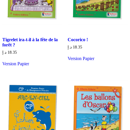
Tigrelet ira-t-il à la fête de la
Cocorico !
forêt ?
د.إ
18.35
د.إ
18.35
Version Papier
Version Papier