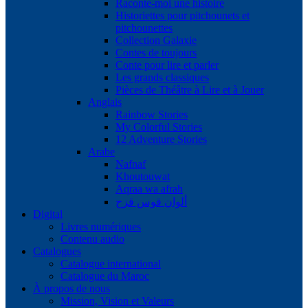
Raconte-moi une histoire
Historiettes pour pitchounets et
pitchounettes
Collection Galaxie
Contes de toujours
Conte pour lire et parler
Les grands classiques
Pièces de Théâtre à Lire et à Jouer
Anglais
Rainbow Stories
My Colorful Stories
12 Adventure Stories
Arabe
Nafnaf
Khoutouwat
Aqraa wa afrah
ألوان قوس قزح
Digital
Livres numériques
Contenu audio
Catalogues
Catalogue international
Catalogue du Maroc
À propos de nous
Mission, Vision et Valeurs