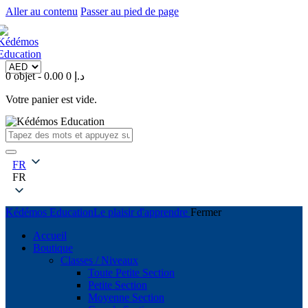
Aller au contenu
Passer au pied de page
0 objet
-
0
0.00 د.إ
Votre panier est vide.
FR
FR
Kédémos Education
Le plaisir d'apprendre
Fermer
Accueil
Boutique
Classes / Niveaux
Toute Petite Section
Petite Section
Moyenne Section