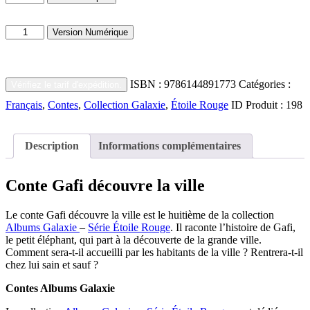
de
Gafi
quantité
découvre
Version Numérique
de
la
Gafi
ville
découvre
la
ISBN :
9786144891773
Catégories :
Vérifiez le tarif d'expédition.
ville
Français
,
Contes
,
Collection Galaxie
,
Étoile Rouge
ID Produit :
198
Description
Informations complémentaires
Conte Gafi découvre la ville
Le conte Gafi découvre la ville est le huitième de la collection
Albums Galaxie
–
Série
Étoile
Rouge
. Il raconte l’histoire de Gafi,
le petit éléphant, qui part à la découverte de la grande ville.
Comment sera-t-il accueilli par les habitants de la ville ? Rentrera-t-il
chez lui sain et sauf ?
Contes Albums Galaxie