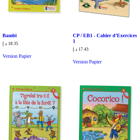
Bambi
CP / EB1 - Cahier d’Exercices
1
د.إ
18.35
د.إ
17.43
Version Papier
Version Papier