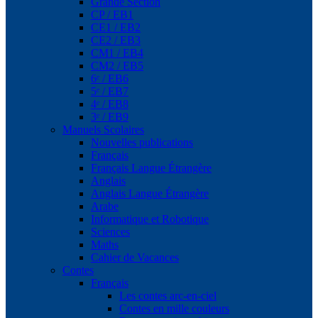
Grande Section
CP / EB1
CE1 / EB2
CE2 / EB3
CM1 / EB4
CM2 / EB5
6ᵉ / EB6
5ᵉ / EB7
4ᵉ / EB8
3ᵉ / EB9
Manuels Scolaires
Nouvelles publications
Français
Français Langue Étrangère
Anglais
Anglais Langue Étrangère
Arabe
Informatique et Robotique
Sciences
Maths
Cahier de Vacances
Contes
Français
Les contes arc-en-ciel
Contes en mille couleurs