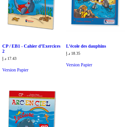
CP / EB1 - Cahier d’Exercices
L’école des dauphins
2
د.إ
18.35
د.إ
17.43
Version Papier
Version Papier