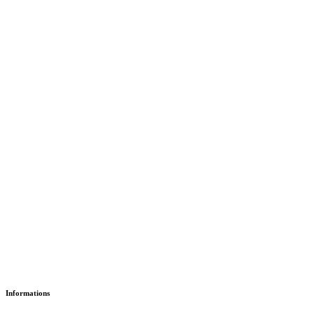
Le Petit Chaperon Rouge
د.إ
18.35
Version Papier
Informations