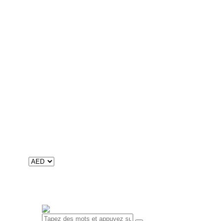
12 Adventure Stories
Arabe
Nafnaf
Khoutouwat
Aqraa wa afrah
ألوان قوس قزح
Digital
Livres numériques
Contenu audio
Catalogues
Catalogue international
Catalogue du Maroc
À propos de nous
Mission, Vision et Valeurs
Historique et faits
RSE
Contacts
0 objet
-
0
0.00 د.إ
Votre panier est vide.