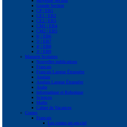
Moyenne Section
Grande Section
CP / EB1
CE1 / EB2
CE2 / EB3
CM1 / EB4
CM2 / EB5
6ᵉ / EB6
5ᵉ / EB7
4ᵉ / EB8
3ᵉ / EB9
Manuels Scolaires
Nouvelles publications
Français
Français Langue Étrangère
Anglais
Anglais Langue Étrangère
Arabe
Informatique et Robotique
Sciences
Maths
Cahier de Vacances
Contes
Français
Les contes arc-en-ciel