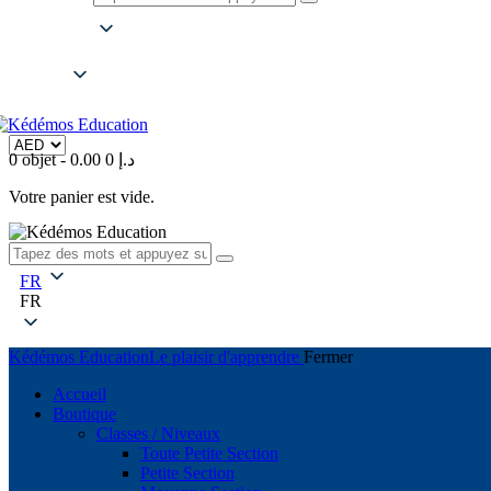
FR
FR
0 objet
-
0
0.00 د.إ
Votre panier est vide.
FR
FR
Kédémos Education
Le plaisir d'apprendre
Fermer
Accueil
Boutique
Classes / Niveaux
Toute Petite Section
Petite Section