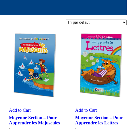
Add to Cart
Add to Cart
Moyenne Section – Pour
Moyenne Section – Pour
Apprendre les Majuscules
Apprendre les Lettres