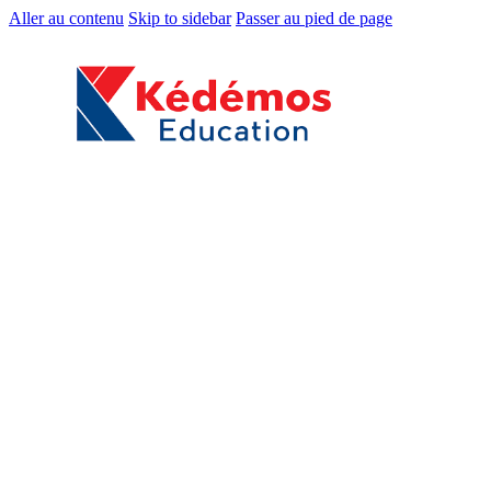
Aller au contenu
Skip to sidebar
Passer au pied de page
Accueil
Boutique
Classes / Niveaux
Toute Petite Section
Petite Section
Moyenne Section
Grande Section
CP / EB1
CE1 / EB2
CE2 / EB3
CM1 / EB4
CM2 / EB5
6ᵉ / EB6
5ᵉ / EB7
4ᵉ / EB8
3ᵉ / EB9