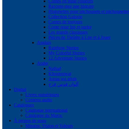
Contes en mille couleurs
Raconte-moi une histoire
Historiettes pour pitchounets et pitchounette
Collection Galaxie
Contes de toujours
Conte pour lire et parler
Les grands classiques
Pièces de Théâtre à Lire et à Jouer
Anglais
Rainbow Stories
My Colorful Stories
12 Adventure Stories
Arabe
Nafnaf
Khoutouwat
Aqraa wa afrah
ألوان قوس قزح
Digital
Livres numériques
Contenu audio
Catalogues
Catalogue international
Catalogue du Maroc
À propos de nous
Mission, Vision et Valeurs