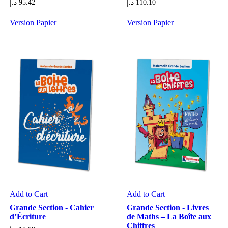
د.إ
95.42
د.إ
110.10
Version Papier
Version Papier
Add to Cart
Add to Cart
Grande Section - Cahier
Grande Section - Livres
d’Écriture
de Maths – La Boîte aux
Chiffres