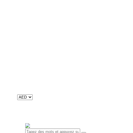
12 Adventure Stories
Arabe
Nafnaf
Khoutouwat
Aqraa wa afrah
ألوان قوس قزح
Digital
Livres numériques
Contenu audio
Catalogues
Catalogue international
Catalogue du Maroc
À propos de nous
Mission, Vision et Valeurs
Historique et faits
RSE
Contacts
0 objet
-
0
0.00 د.إ
Votre panier est vide.