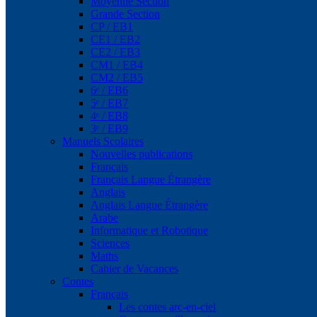
Moyenne Section
Grande Section
CP / EB1
CE1 / EB2
CE2 / EB3
CM1 / EB4
CM2 / EB5
6ᵉ / EB6
5ᵉ / EB7
4ᵉ / EB8
3ᵉ / EB9
Manuels Scolaires
Nouvelles publications
Français
Français Langue Étrangère
Anglais
Anglais Langue Étrangère
Arabe
Informatique et Robotique
Sciences
Maths
Cahier de Vacances
Contes
Français
Les contes arc-en-ciel