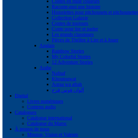
Contes en mille couleurs
Raconte-moi une histoire
Historiettes pour pitchounets et pitchounette
Collection Galaxie
Contes de toujours
Conte pour lire et parler
Les grands classiques
Pièces de Théâtre à Lire et à Jouer
Anglais
Rainbow Stories
My Colorful Stories
12 Adventure Stories
Arabe
Nafnaf
Khoutouwat
Aqraa wa afrah
ألوان قوس قزح
Digital
Livres numériques
Contenu audio
Catalogues
Catalogue international
Catalogue du Maroc
À propos de nous
Mission, Vision et Valeurs