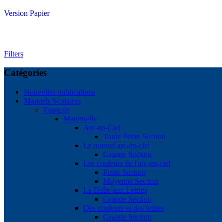
Version Papier
Filters
Catégories
Nouvelles publications
Manuels Scolaires
Français
Maternelle
Arc-en-Ciel
Toute Petite Section
Le nouvel arc-en-ciel
Grande Section
Les couleurs de l'arc-en-ciel
Petite Section
Moyenne Section
La Boîte aux Lettres
Grande Section
Des couleurs et des lettres
Grande Section