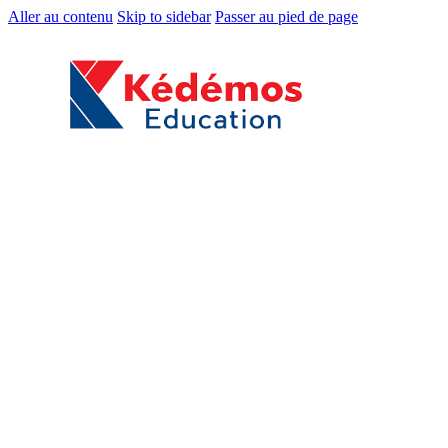
Aller au contenu
Skip to sidebar
Passer au pied de page
Accueil
Boutique
Classes / Niveaux
Toute Petite Section
Petite Section
Moyenne Section
Grande Section
CP / EB1
CE1 / EB2
CE2 / EB3
CM1 / EB4
CM2 / EB5
6ᵉ / EB6
5ᵉ / EB7
4ᵉ / EB8
3ᵉ / EB9