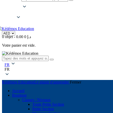
FR
FR
0 objet
-
0
0.00 د.إ
Votre panier est vide.
FR
FR
Kédémos Education
Le plaisir d'apprendre
Fermer
Accueil
Boutique
Classes / Niveaux
Toute Petite Section
Petite Section