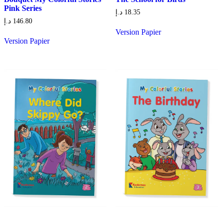
Pink Series
د.إ
18.35
د.إ
146.80
Version Papier
Version Papier