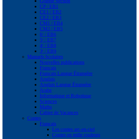
Grande Section
CP / EB1
CE1 / EB2
CE2 / EB3
CM1 / EB4
CM2 / EB5
6ᵉ / EB6
5ᵉ / EB7
4ᵉ / EB8
3ᵉ / EB9
Manuels Scolaires
Nouvelles publications
Français
Français Langue Étrangère
Anglais
Anglais Langue Étrangère
Arabe
Informatique et Robotique
Sciences
Maths
Cahier de Vacances
Contes
Français
Les contes arc-en-ciel
Contes en mille couleurs