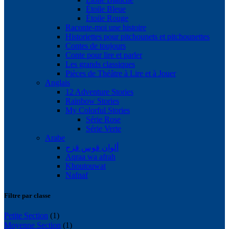
Étoile Bleue
Étoile Rouge
Raconte-moi une histoire
Historiettes pour pitchounets et pitchounettes
Contes de toujours
Conte pour lire et parler
Les grands classiques
Pièces de Théâtre à Lire et à Jouer
Anglais
12 Adventure Stories
Rainbow Stories
My Colorful Stories
Série Rose
Série Verte
Arabe
ألوان قوس قزح
Aqraa wa afrah
Khoutouwat
Nafnaf
Filtre par classe
Petite Section
(1)
Moyenne Section
(1)