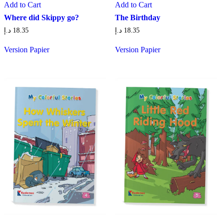
Add to Cart
Add to Cart
Where did Skippy go?
The Birthday
د.إ
18.35
د.إ
18.35
Version Papier
Version Papier