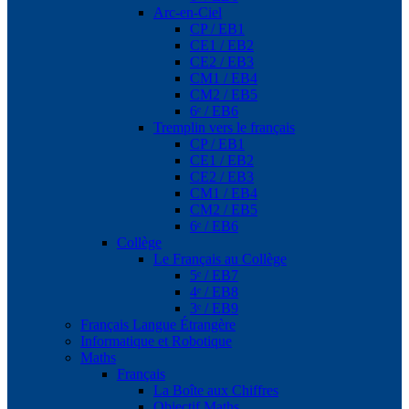
Arc-en-Ciel
CP / EB1
CE1 / EB2
CE2 / EB3
CM1 / EB4
CM2 / EB5
6ᵉ / EB6
Tremplin vers le français
CP / EB1
CE1 / EB2
CE2 / EB3
CM1 / EB4
CM2 / EB5
6ᵉ / EB6
Collège
Le Français au Collège
5ᵉ / EB7
4ᵉ / EB8
3ᵉ / EB9
Français Langue Étrangère
Informatique et Robotique
Maths
Français
La Boîte aux Chiffres
Objectif Maths