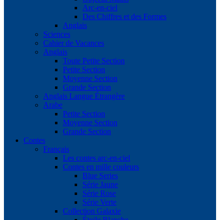
Arc-en-ciel
Des Chiffres et des Formes
Anglais
Sciences
Cahier de Vacances
Anglais
Toute Petite Section
Petite Section
Moyenne Section
Grande Section
Anglais Langue Étrangère
Arabe
Petite Section
Moyenne Section
Grande Section
Contes
Français
Les contes arc-en-ciel
Contes en mille couleurs
Blue Series
Série Jaune
Série Rose
Série Verte
Collection Galaxie
Étoile Blanche