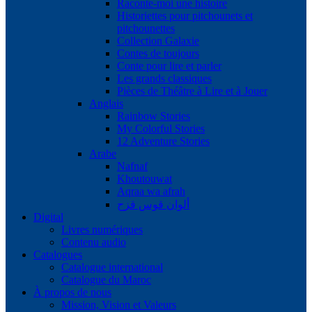
Raconte-moi une histoire
Historiettes pour pitchounets et
pitchounettes
Collection Galaxie
Contes de toujours
Conte pour lire et parler
Les grands classiques
Pièces de Théâtre à Lire et à Jouer
Anglais
Rainbow Stories
My Colorful Stories
12 Adventure Stories
Arabe
Nafnaf
Khoutouwat
Aqraa wa afrah
ألوان قوس قزح
Digital
Livres numériques
Contenu audio
Catalogues
Catalogue international
Catalogue du Maroc
À propos de nous
Mission, Vision et Valeurs