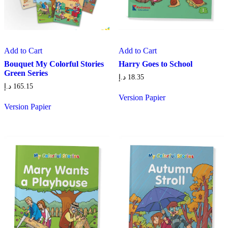
Add to Cart
Add to Cart
Bouquet My Colorful Stories
Harry Goes to School
Green Series
د.إ
18.35
د.إ
165.15
Version Papier
Version Papier