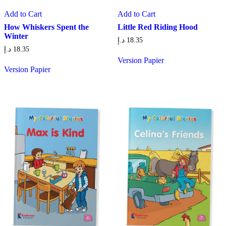
Add to Cart
Add to Cart
How Whiskers Spent the
Little Red Riding Hood
Winter
د.إ
18.35
د.إ
18.35
Version Papier
Version Papier