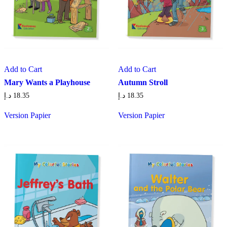
Add to Cart
Add to Cart
Mary Wants a Playhouse
Autumn Stroll
د.إ
18.35
د.إ
18.35
Version Papier
Version Papier