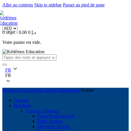
Aller au contenu
Skip to sidebar
Passer au pied de page
0 objet
-
0
0.00 د.إ
Votre panier est vide.
FR
FR
Kédémos Education
Le plaisir d'apprendre
Fermer
Accueil
Boutique
Classes / Niveaux
Toute Petite Section
Petite Section
Moyenne Section