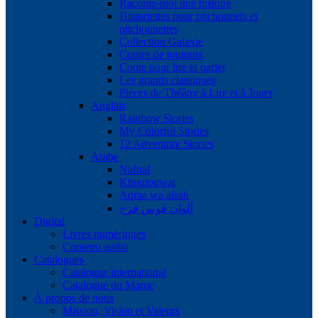
Raconte-moi une histoire
Historiettes pour pitchounets et
pitchounettes
Collection Galaxie
Contes de toujours
Conte pour lire et parler
Les grands classiques
Pièces de Théâtre à Lire et à Jouer
Anglais
Rainbow Stories
My Colorful Stories
12 Adventure Stories
Arabe
Nafnaf
Khoutouwat
Aqraa wa afrah
ألوان قوس قزح
Digital
Livres numériques
Contenu audio
Catalogues
Catalogue international
Catalogue du Maroc
À propos de nous
Mission, Vision et Valeurs