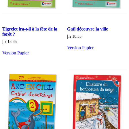
Tigrelet ira-t-il à la fête de la
Gafi découvre la ville
forêt ?
د.إ
18.35
د.إ
18.35
Version Papier
Version Papier