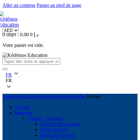
Aller au contenu
Passer au pied de page
0 objet
-
0
0.00 د.إ
Votre panier est vide.
FR
FR
Kédémos Education
Le plaisir d'apprendre
Fermer
Accueil
Boutique
Classes / Niveaux
Toute Petite Section
Petite Section
Moyenne Section