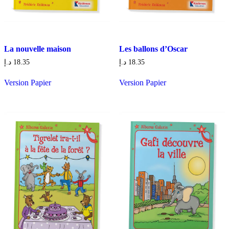
La nouvelle maison
Les ballons d’Oscar
د.إ
18.35
د.إ
18.35
Version Papier
Version Papier