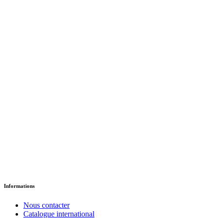
Les amis de Celine
د.إ
18.35
Version Papier
Informations
Nous contacter
Catalogue international