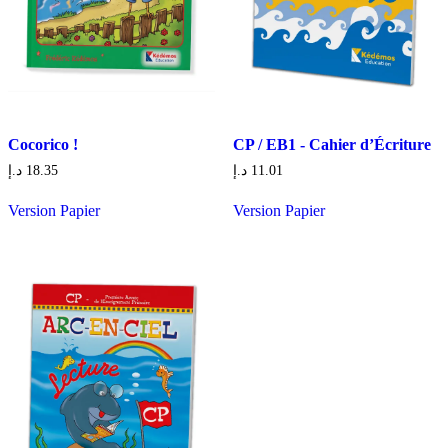
Cocorico !
CP / EB1 - Cahier d’Écriture
د.إ
18.35
د.إ
11.01
Version Papier
Version Papier