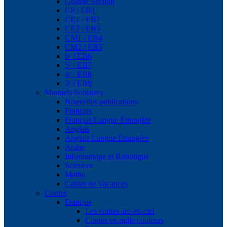
Grande Section
CP / EB1
CE1 / EB2
CE2 / EB3
CM1 / EB4
CM2 / EB5
6ᵉ / EB6
5ᵉ / EB7
4ᵉ / EB8
3ᵉ / EB9
Manuels Scolaires
Nouvelles publications
Français
Français Langue Étrangère
Anglais
Anglais Langue Étrangère
Arabe
Informatique et Robotique
Sciences
Maths
Cahier de Vacances
Contes
Français
Les contes arc-en-ciel
Contes en mille couleurs