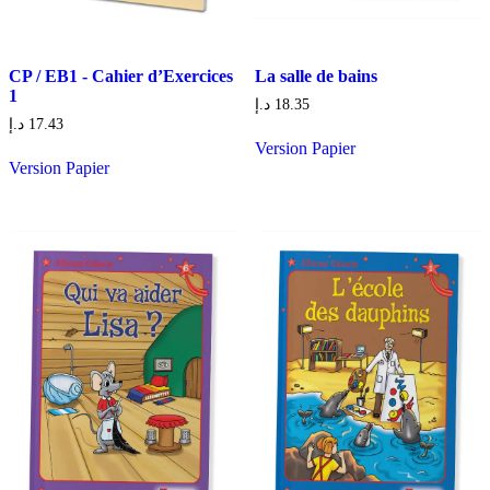
CP / EB1 - Cahier d’Exercices
La salle de bains
1
د.إ
18.35
د.إ
17.43
Version Papier
Version Papier