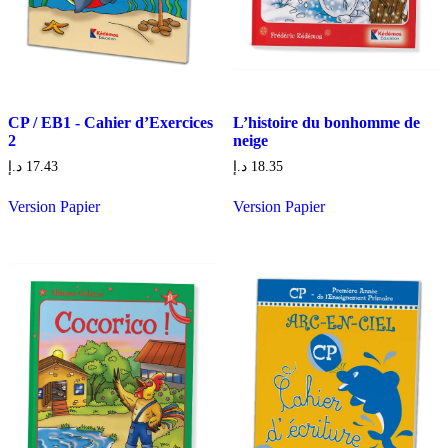
CP / EB1 - Cahier d’Exercices
L’histoire du bonhomme de
2
neige
د.إ
17.43
د.إ
18.35
Version Papier
Version Papier