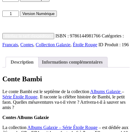
de
Bambi
quantité
Version Numérique
de
Bambi
ISBN :
9786144981766
Catégories :
Vérifiez le tarif d'expédition.
Français
,
Contes
,
Collection Galaxie
,
Étoile Rouge
ID Produit :
196
Description
Informations complémentaires
Conte Bambi
Le conte Bambi est le septième de la collection
Albums Galaxie
–
Série
Étoile
Rouge
. Il raconte la célèbre histoire de Bambi, le petit
faon. Quelles mésaventures va-t-il vivre ? Arrivera-t-il à sauver ses
amis ?
Contes Albums Galaxie
La collection
Albums Galaxie – Série Étoile Rouge
– est dédiée aux