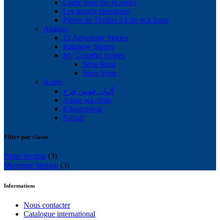
Conte pour lire et parler
Les grands classiques
Pièces de Théâtre à Lire et à Jouer
Anglais
12 Adventure Stories
Rainbow Stories
My Colorful Stories
Série Rose
Série Verte
Arabe
ألوان قوس قزح
Aqraa wa afrah
Khoutouwat
Nafnaf
Filtre par classe
Petite Section
(3)
Moyenne Section
(3)
Informations
Nous contacter
Catalogue international