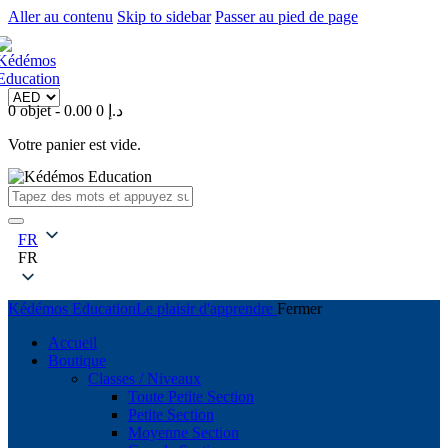
Aller au contenu
Skip to sidebar
Passer au pied de page
0 objet
-
0
0.00 د.إ
Votre panier est vide.
FR
FR
Kédémos Education
Le plaisir d'apprendre
Fermer
Accueil
Boutique
Classes / Niveaux
Toute Petite Section
Petite Section
Moyenne Section