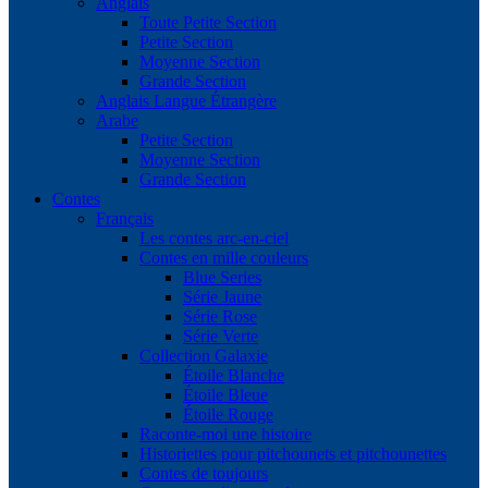
Anglais
Toute Petite Section
Petite Section
Moyenne Section
Grande Section
Anglais Langue Étrangère
Arabe
Petite Section
Moyenne Section
Grande Section
Contes
Français
Les contes arc-en-ciel
Contes en mille couleurs
Blue Series
Série Jaune
Série Rose
Série Verte
Collection Galaxie
Étoile Blanche
Étoile Bleue
Étoile Rouge
Raconte-moi une histoire
Historiettes pour pitchounets et pitchounettes
Contes de toujours