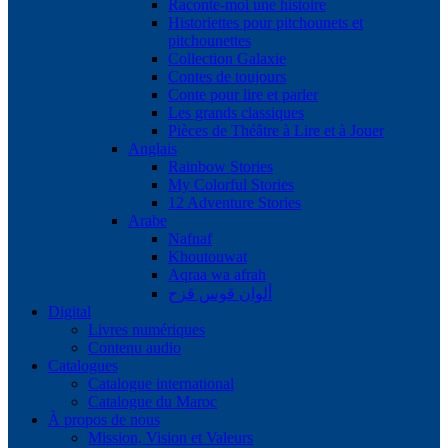
Raconte-moi une histoire
Historiettes pour pitchounets et
pitchounettes
Collection Galaxie
Contes de toujours
Conte pour lire et parler
Les grands classiques
Pièces de Théâtre à Lire et à Jouer
Anglais
Rainbow Stories
My Colorful Stories
12 Adventure Stories
Arabe
Nafnaf
Khoutouwat
Aqraa wa afrah
ألوان قوس قزح
Digital
Livres numériques
Contenu audio
Catalogues
Catalogue international
Catalogue du Maroc
À propos de nous
Mission, Vision et Valeurs