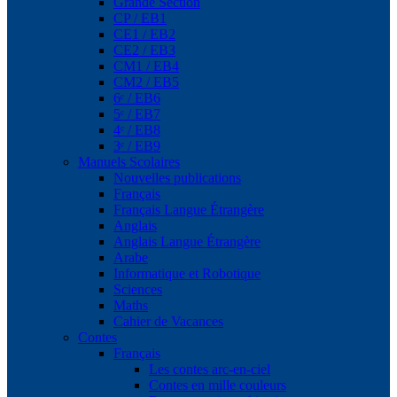
Grande Section
CP / EB1
CE1 / EB2
CE2 / EB3
CM1 / EB4
CM2 / EB5
6ᵉ / EB6
5ᵉ / EB7
4ᵉ / EB8
3ᵉ / EB9
Manuels Scolaires
Nouvelles publications
Français
Français Langue Étrangère
Anglais
Anglais Langue Étrangère
Arabe
Informatique et Robotique
Sciences
Maths
Cahier de Vacances
Contes
Français
Les contes arc-en-ciel
Contes en mille couleurs