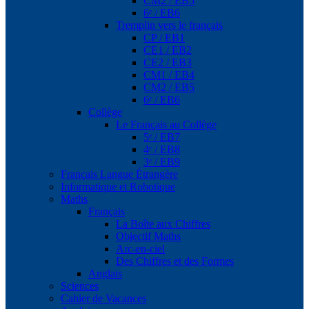
CM2 / EB5
6ᵉ / EB6
Tremplin vers le français
CP / EB1
CE1 / EB2
CE2 / EB3
CM1 / EB4
CM2 / EB5
6ᵉ / EB6
Collège
Le Français au Collège
5ᵉ / EB7
4ᵉ / EB8
3ᵉ / EB9
Français Langue Étrangère
Informatique et Robotique
Maths
Français
La Boîte aux Chiffres
Objectif Maths
Arc-en-ciel
Des Chiffres et des Formes
Anglais
Sciences
Cahier de Vacances