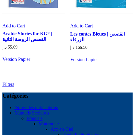
Add to Cart
Add to Cart
Arabic Stories for KG2 |
Les contes Bleues | القصص
القصص الروضة الثانية
الزرقاء
د.إ
55.09
د.إ
166.50
Version Papier
Version Papier
Filters
Catégories
Nouvelles publications
Manuels Scolaires
Français
Maternelle
Arc-en-Ciel
Toute Petite Section