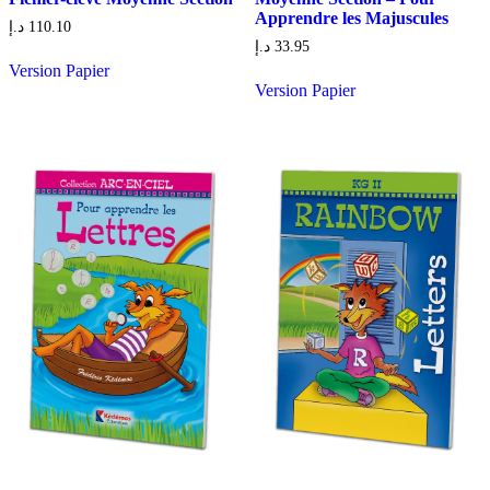
Apprendre les Majuscules
د.إ
110.10
د.إ
33.95
Version Papier
Version Papier