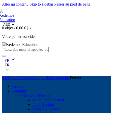
Aller au contenu
Skip to sidebar
Passer au pied de page
0 objet
-
0
0.00 د.إ
Votre panier est vide.
FR
FR
Kédémos Education
Le plaisir d'apprendre
Fermer
Accueil
Boutique
Classes / Niveaux
Toute Petite Section
Petite Section
Moyenne Section