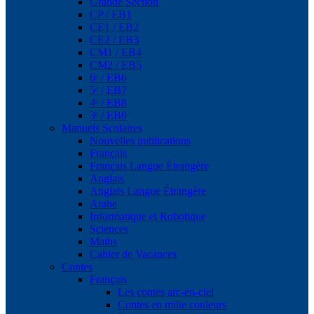
Grande Section
CP / EB1
CE1 / EB2
CE2 / EB3
CM1 / EB4
CM2 / EB5
6ᵉ / EB6
5ᵉ / EB7
4ᵉ / EB8
3ᵉ / EB9
Manuels Scolaires
Nouvelles publications
Français
Français Langue Étrangère
Anglais
Anglais Langue Étrangère
Arabe
Informatique et Robotique
Sciences
Maths
Cahier de Vacances
Contes
Français
Les contes arc-en-ciel
Contes en mille couleurs