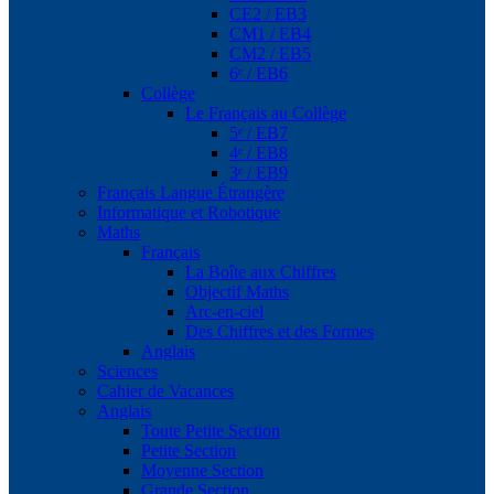
CE2 / EB3
CM1 / EB4
CM2 / EB5
6ᵉ / EB6
Collège
Le Français au Collège
5ᵉ / EB7
4ᵉ / EB8
3ᵉ / EB9
Français Langue Étrangère
Informatique et Robotique
Maths
Français
La Boîte aux Chiffres
Objectif Maths
Arc-en-ciel
Des Chiffres et des Formes
Anglais
Sciences
Cahier de Vacances
Anglais
Toute Petite Section
Petite Section
Moyenne Section
Grande Section