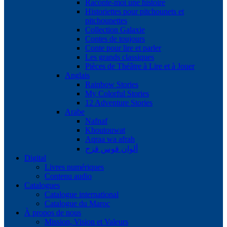
Raconte-moi une histoire
Historiettes pour pitchounets et
pitchounettes
Collection Galaxie
Contes de toujours
Conte pour lire et parler
Les grands classiques
Pièces de Théâtre à Lire et à Jouer
Anglais
Rainbow Stories
My Colorful Stories
12 Adventure Stories
Arabe
Nafnaf
Khoutouwat
Aqraa wa afrah
ألوان قوس قزح
Digital
Livres numériques
Contenu audio
Catalogues
Catalogue international
Catalogue du Maroc
À propos de nous
Mission, Vision et Valeurs