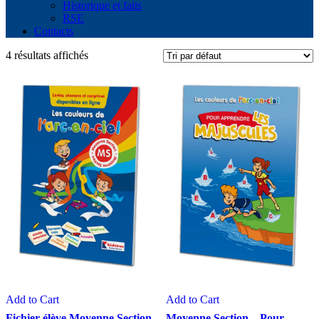
Historique et faits
RSE
Contacts
4 résultats affichés
Add to Cart
Add to Cart
Fichier-élève Moyenne Section
Moyenne Section – Pour