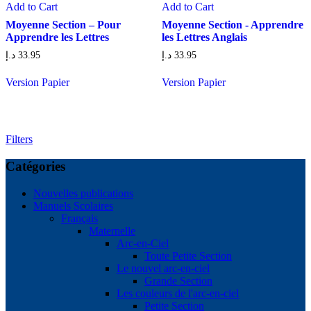
Add to Cart
Add to Cart
Moyenne Section – Pour
Moyenne Section - Apprendre
Apprendre les Lettres
les Lettres Anglais
د.إ
33.95
د.إ
33.95
Version Papier
Version Papier
Filters
Catégories
Nouvelles publications
Manuels Scolaires
Français
Maternelle
Arc-en-Ciel
Toute Petite Section
Le nouvel arc-en-ciel
Grande Section
Les couleurs de l'arc-en-ciel
Petite Section