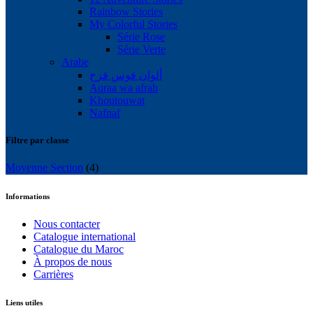
Rainbow Stories
My Colorful Stories
Série Rose
Série Verte
Arabe
ألوان قوس قزح
Aqraa wa afrah
Khoutouwat
Nafnaf
Filtre par classe
Moyenne Section
(4)
Informations
Nous contacter
Catalogue international
Catalogue du Maroc
À propos de nous
Carrières
Liens utiles