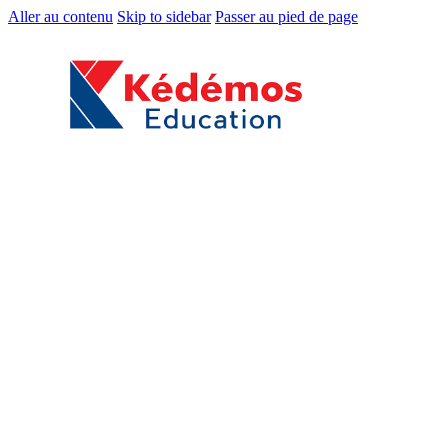
Aller au contenu
Skip to sidebar
Passer au pied de page
Accueil
Boutique
Classes / Niveaux
Toute Petite Section
Petite Section
Moyenne Section
Grande Section
CP / EB1
CE1 / EB2
CE2 / EB3
CM1 / EB4
CM2 / EB5
6ᵉ / EB6
5ᵉ / EB7
4ᵉ / EB8
3ᵉ / EB9