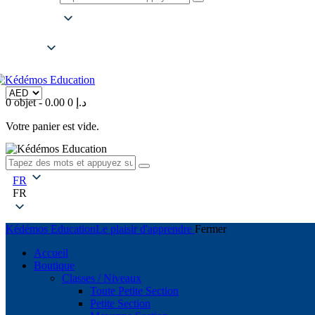
FR
FR
0 objet
-
0
0.00 د.إ
Votre panier est vide.
FR
FR
Kédémos Education
Le plaisir d'apprendre
Fermer
Accueil
Boutique
Classes / Niveaux
Toute Petite Section
Petite Section