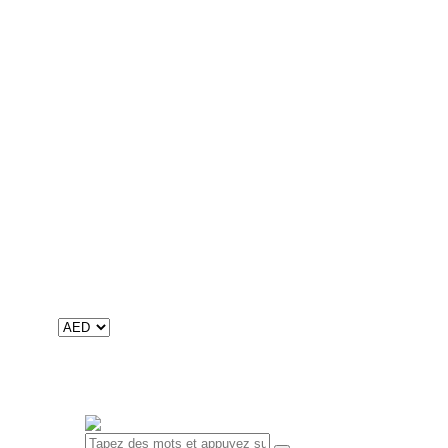
12 Adventure Stories
Arabe
Nafnaf
Khoutouwat
Aqraa wa afrah
ألوان قوس قزح
Digital
Livres numériques
Contenu audio
Catalogues
Catalogue international
Catalogue du Maroc
À propos de nous
Mission, Vision et Valeurs
Historique et faits
RSE
Contacts
0 objet
-
0
0.00 د.إ
Votre panier est vide.