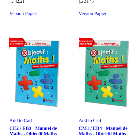
د.إ
42.21
د.إ
31.45
Version Papier
Version Papier
Add to Cart
Add to Cart
CE2 / EB3 - Manuel de
CM1 / EB4 - Manuel de
Maths - Objectif Maths
Maths - Objectif Maths