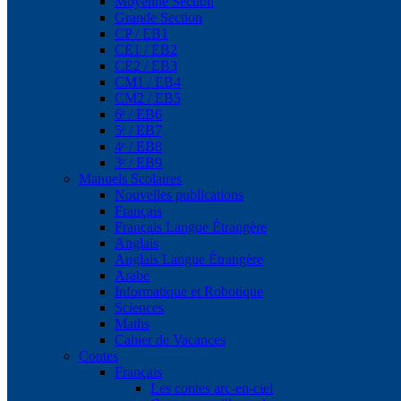
Moyenne Section
Grande Section
CP / EB1
CE1 / EB2
CE2 / EB3
CM1 / EB4
CM2 / EB5
6ᵉ / EB6
5ᵉ / EB7
4ᵉ / EB8
3ᵉ / EB9
Manuels Scolaires
Nouvelles publications
Français
Français Langue Étrangère
Anglais
Anglais Langue Étrangère
Arabe
Informatique et Robotique
Sciences
Maths
Cahier de Vacances
Contes
Français
Les contes arc-en-ciel