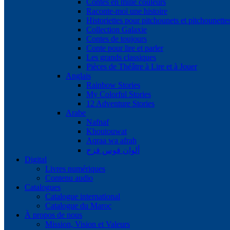
Contes en mille couleurs
Raconte-moi une histoire
Historiettes pour pitchounets et pitchounette
Collection Galaxie
Contes de toujours
Conte pour lire et parler
Les grands classiques
Pièces de Théâtre à Lire et à Jouer
Anglais
Rainbow Stories
My Colorful Stories
12 Adventure Stories
Arabe
Nafnaf
Khoutouwat
Aqraa wa afrah
ألوان قوس قزح
Digital
Livres numériques
Contenu audio
Catalogues
Catalogue international
Catalogue du Maroc
À propos de nous
Mission, Vision et Valeurs