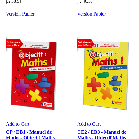
د.إ
38.54
د.إ
40.37
Version Papier
Version Papier
Add to Cart
Add to Cart
CP / EB1 - Manuel de
CE2 / EB3 - Manuel de
Maths - Objectif Maths
Maths - Objectif Maths