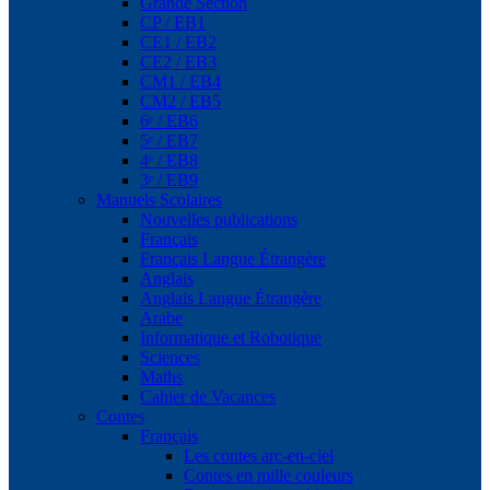
Grande Section
CP / EB1
CE1 / EB2
CE2 / EB3
CM1 / EB4
CM2 / EB5
6ᵉ / EB6
5ᵉ / EB7
4ᵉ / EB8
3ᵉ / EB9
Manuels Scolaires
Nouvelles publications
Français
Français Langue Étrangère
Anglais
Anglais Langue Étrangère
Arabe
Informatique et Robotique
Sciences
Maths
Cahier de Vacances
Contes
Français
Les contes arc-en-ciel
Contes en mille couleurs