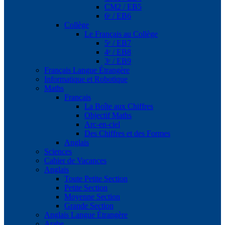
CM2 / EB5
6ᵉ / EB6
Collège
Le Français au Collège
5ᵉ / EB7
4ᵉ / EB8
3ᵉ / EB9
Français Langue Étrangère
Informatique et Robotique
Maths
Français
La Boîte aux Chiffres
Objectif Maths
Arc-en-ciel
Des Chiffres et des Formes
Anglais
Sciences
Cahier de Vacances
Anglais
Toute Petite Section
Petite Section
Moyenne Section
Grande Section
Anglais Langue Étrangère
Arabe