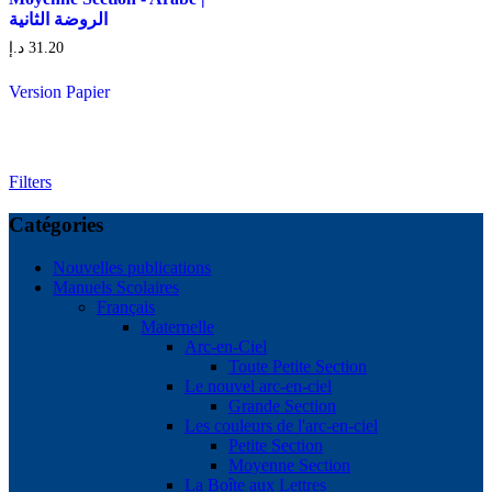
الروضة الثانية
د.إ
31.20
Version Papier
Filters
Catégories
Nouvelles publications
Manuels Scolaires
Français
Maternelle
Arc-en-Ciel
Toute Petite Section
Le nouvel arc-en-ciel
Grande Section
Les couleurs de l'arc-en-ciel
Petite Section
Moyenne Section
La Boîte aux Lettres