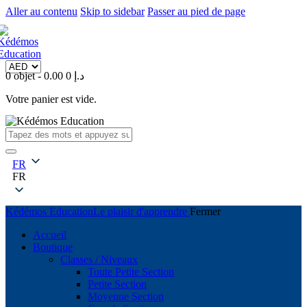
Aller au contenu
Skip to sidebar
Passer au pied de page
0 objet
-
0
0.00 د.إ
Votre panier est vide.
FR
FR
Kédémos Education
Le plaisir d'apprendre
Fermer
Accueil
Boutique
Classes / Niveaux
Toute Petite Section
Petite Section
Moyenne Section