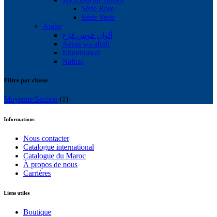
Série Rose
Série Verte
Arabe
ألوان قوس قزح
Aqraa wa afrah
Khoutouwat
Nafnaf
Filtre par classe
Moyenne Section
(1)
Informations
Nous contacter
Catalogue international
Catalogue du Maroc
À propos de nous
Carrières
Liens utiles
Boutique