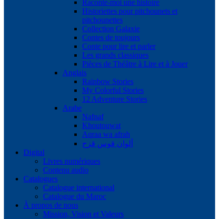
Raconte-moi une histoire
Historiettes pour pitchounets et
pitchounettes
Collection Galaxie
Contes de toujours
Conte pour lire et parler
Les grands classiques
Pièces de Théâtre à Lire et à Jouer
Anglais
Rainbow Stories
My Colorful Stories
12 Adventure Stories
Arabe
Nafnaf
Khoutouwat
Aqraa wa afrah
ألوان قوس قزح
Digital
Livres numériques
Contenu audio
Catalogues
Catalogue international
Catalogue du Maroc
À propos de nous
Mission, Vision et Valeurs