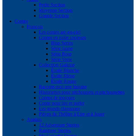
Petite Section
Moyenne Section
Grande Section
Contes
Français
Les contes arc-en-ciel
Contes en mille couleurs
Blue Series
Série Jaune
Série Rose
Série Verte
Collection Galaxie
Étoile Blanche
Étoile Bleue
Étoile Rouge
Raconte-moi une histoire
Historiettes pour pitchounets et pitchounettes
Contes de toujours
Conte pour lire et parler
Les grands classiques
Pièces de Théâtre à Lire et à Jouer
Anglais
12 Adventure Stories
Rainbow Stories
My Colorful Stories