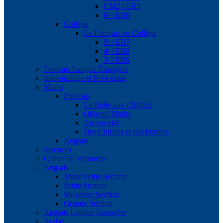
CM2 / EB5
6ᵉ / EB6
Collège
Le Français au Collège
5ᵉ / EB7
4ᵉ / EB8
3ᵉ / EB9
Français Langue Étrangère
Informatique et Robotique
Maths
Français
La Boîte aux Chiffres
Objectif Maths
Arc-en-ciel
Des Chiffres et des Formes
Anglais
Sciences
Cahier de Vacances
Anglais
Toute Petite Section
Petite Section
Moyenne Section
Grande Section
Anglais Langue Étrangère
Arabe