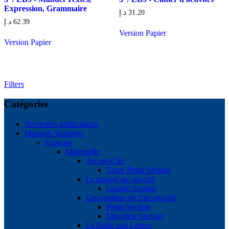
Expression, Grammaire
د.إ
31.20
د.إ
62.39
Version Papier
Version Papier
Filters
Catégories
Nouvelles publications
Manuels Scolaires
Français
Maternelle
Arc-en-Ciel
Toute Petite Section
Le nouvel arc-en-ciel
Grande Section
Les couleurs de l'arc-en-ciel
Petite Section
Moyenne Section
La Boîte aux Lettres