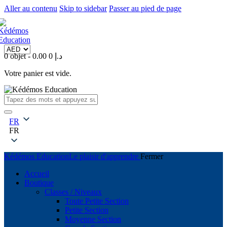
Aller au contenu
Skip to sidebar
Passer au pied de page
0 objet
-
0
0.00 د.إ
Votre panier est vide.
FR
FR
Kédémos Education
Le plaisir d'apprendre
Fermer
Accueil
Boutique
Classes / Niveaux
Toute Petite Section
Petite Section
Moyenne Section