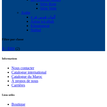
Série Rose
Série Verte
Arabe
ألوان قوس قزح
Aqraa wa afrah
Khoutouwat
Nafnaf
Filtre par classe
3ᵉ / EB9
(2)
Informations
Nous contacter
Catalogue international
Catalogue du Maroc
À propos de nous
Carrières
Liens utiles
Boutique