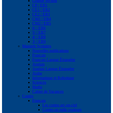
Grande Section
CP / EB1
CE1 / EB2
CE2 / EB3
CM1 / EB4
CM2 / EB5
6ᵉ / EB6
5ᵉ / EB7
4ᵉ / EB8
3ᵉ / EB9
Manuels Scolaires
Nouvelles publications
Français
Français Langue Étrangère
Anglais
Anglais Langue Étrangère
Arabe
Informatique et Robotique
Sciences
Maths
Cahier de Vacances
Contes
Français
Les contes arc-en-ciel
Contes en mille couleurs