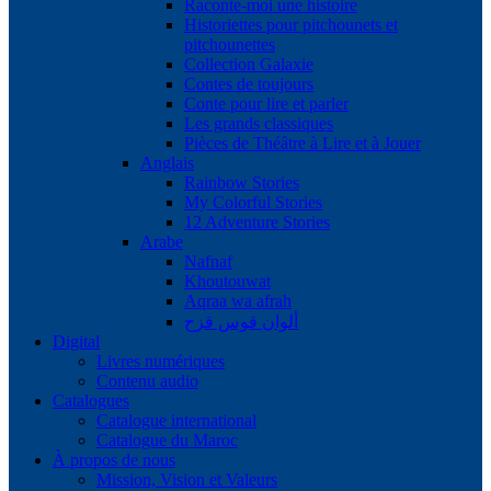
Raconte-moi une histoire
Historiettes pour pitchounets et
pitchounettes
Collection Galaxie
Contes de toujours
Conte pour lire et parler
Les grands classiques
Pièces de Théâtre à Lire et à Jouer
Anglais
Rainbow Stories
My Colorful Stories
12 Adventure Stories
Arabe
Nafnaf
Khoutouwat
Aqraa wa afrah
ألوان قوس قزح
Digital
Livres numériques
Contenu audio
Catalogues
Catalogue international
Catalogue du Maroc
À propos de nous
Mission, Vision et Valeurs