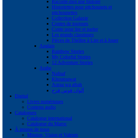
Raconte-moi une histoire
Historiettes pour pitchounets et
pitchounettes
Collection Galaxie
Contes de toujours
Conte pour lire et parler
Les grands classiques
Pièces de Théâtre à Lire et à Jouer
Anglais
Rainbow Stories
My Colorful Stories
12 Adventure Stories
Arabe
Nafnaf
Khoutouwat
Aqraa wa afrah
ألوان قوس قزح
Digital
Livres numériques
Contenu audio
Catalogues
Catalogue international
Catalogue du Maroc
À propos de nous
Mission, Vision et Valeurs