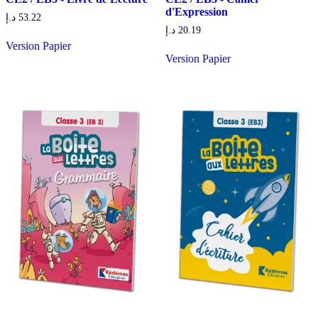
d'Expression
د.إ
53.22
د.إ
20.19
Version Papier
Version Papier