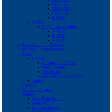
CE2 / EB3
CM1 / EB4
CM2 / EB5
6ᵉ / EB6
Collège
Le Français au Collège
5ᵉ / EB7
4ᵉ / EB8
3ᵉ / EB9
Français Langue Étrangère
Informatique et Robotique
Maths
Français
La Boîte aux Chiffres
Objectif Maths
Arc-en-ciel
Des Chiffres et des Formes
Anglais
Sciences
Cahier de Vacances
Anglais
Toute Petite Section
Petite Section
Moyenne Section