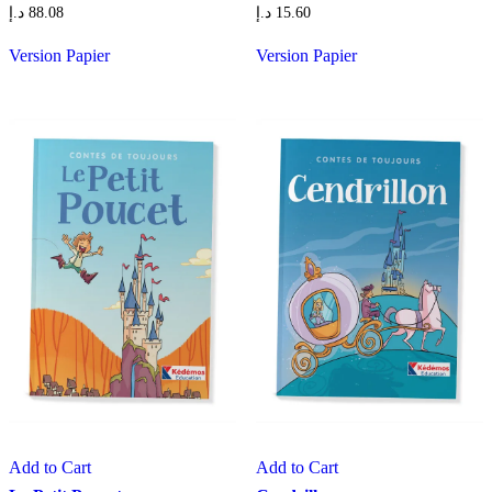
د.إ
88.08
د.إ
15.60
Version Papier
Version Papier
Add to Cart
Add to Cart