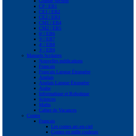
Grande Section
CP / EB1
CE1 / EB2
CE2 / EB3
CM1 / EB4
CM2 / EB5
6ᵉ / EB6
5ᵉ / EB7
4ᵉ / EB8
3ᵉ / EB9
Manuels Scolaires
Nouvelles publications
Français
Français Langue Étrangère
Anglais
Anglais Langue Étrangère
Arabe
Informatique et Robotique
Sciences
Maths
Cahier de Vacances
Contes
Français
Les contes arc-en-ciel
Contes en mille couleurs