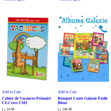
Add to Cart
Add to Cart
Cahier de Vacances Primaire
Bouquet Conte Galaxie Étoile
CE2 vers CM1
Bleue
د.إ
14.68
د.إ
146.80