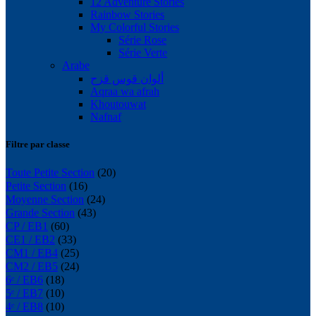
12 Adventure Stories
Rainbow Stories
My Colorful Stories
Série Rose
Série Verte
Arabe
ألوان قوس قزح
Aqraa wa afrah
Khoutouwat
Nafnaf
Filtre par classe
Toute Petite Section
(20)
Petite Section
(16)
Moyenne Section
(24)
Grande Section
(43)
CP / EB1
(60)
CE1 / EB2
(33)
CM1 / EB4
(25)
CM2 / EB5
(24)
6ᵉ / EB6
(18)
5ᵉ / EB7
(10)
4ᵉ / EB8
(10)