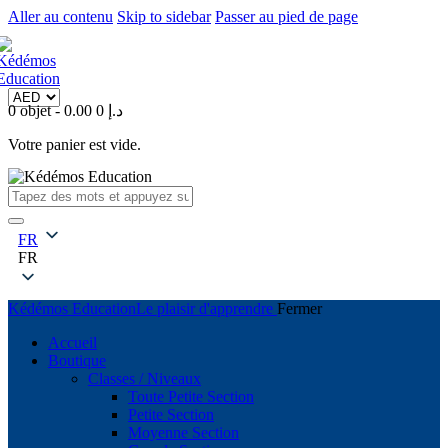
Aller au contenu
Skip to sidebar
Passer au pied de page
0 objet
-
0
0.00 د.إ
Votre panier est vide.
FR
FR
Kédémos Education
Le plaisir d'apprendre
Fermer
Accueil
Boutique
Classes / Niveaux
Toute Petite Section
Petite Section
Moyenne Section