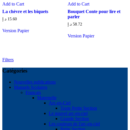
Add to Cart
Add to Cart
La chèvre et les biquets
Bouquet Conte pour lire et
parler
د.إ
15.60
د.إ
58.72
Version Papier
Version Papier
Filters
Catégories
Nouvelles publications
Manuels Scolaires
Français
Maternelle
Arc-en-Ciel
Toute Petite Section
Le nouvel arc-en-ciel
Grande Section
Les couleurs de l'arc-en-ciel
Petite Section