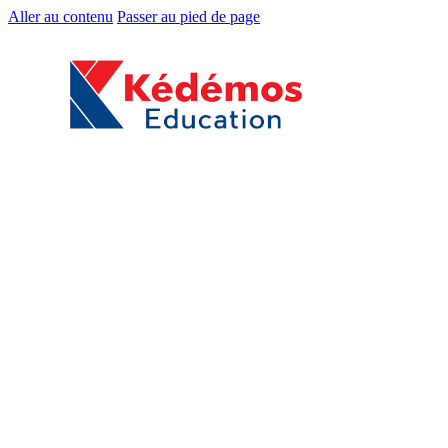
Aller au contenu
Passer au pied de page
Accueil
Boutique
Classes / Niveaux
Toute Petite Section
Petite Section
Moyenne Section
Grande Section
CP / EB1
CE1 / EB2
CE2 / EB3
CM1 / EB4
CM2 / EB5
6ᵉ / EB6
5ᵉ / EB7
4ᵉ / EB8
3ᵉ / EB9