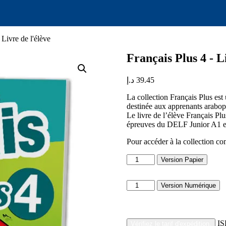
 Livre de l'élève
Français Plus 4 - L
د.إ
39.45
La collection Français Plus es
destinée aux apprenants arabo
Le livre de l’élève Français Pl
épreuves du DELF Junior A1 e
Pour accéder à la collection co
quantité
Version Papier
de
Français
quantité
Plus
Version Numérique
de
4
Français
–
Plus
Student’s
4
Book
IS
Vérifiez le tarif d'expédition.