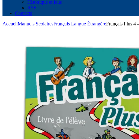
Historique et faits
RSE
Contacts
Accueil
Manuels Scolaires
Français Langue Étrangère
Français Plus 4 -