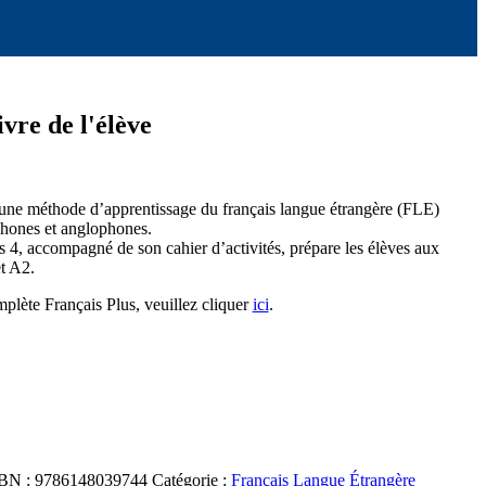
ivre de l'élève
t une méthode d’apprentissage du français langue étrangère (FLE)
phones et anglophones.
us 4, accompagné de son cahier d’activités, prépare les élèves aux
t A2.
mplète Français Plus, veuillez cliquer
ici
.
BN :
9786148039744
Catégorie :
Français Langue Étrangère