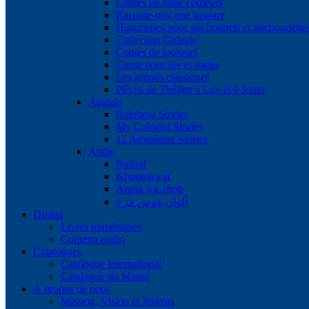
Contes en mille couleurs
Raconte-moi une histoire
Historiettes pour pitchounets et pitchounette
Collection Galaxie
Contes de toujours
Conte pour lire et parler
Les grands classiques
Pièces de Théâtre à Lire et à Jouer
Anglais
Rainbow Stories
My Colorful Stories
12 Adventure Stories
Arabe
Nafnaf
Khoutouwat
Aqraa wa afrah
ألوان قوس قزح
Digital
Livres numériques
Contenu audio
Catalogues
Catalogue international
Catalogue du Maroc
À propos de nous
Mission, Vision et Valeurs