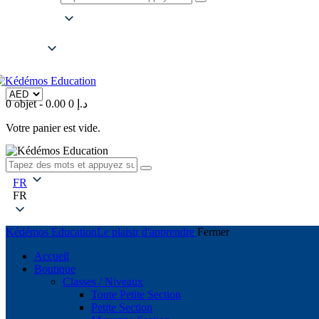
FR
FR
0 objet
-
0
0.00 د.إ
Votre panier est vide.
FR
FR
Kédémos Education
Le plaisir d'apprendre
Fermer
Accueil
Boutique
Classes / Niveaux
Toute Petite Section
Petite Section