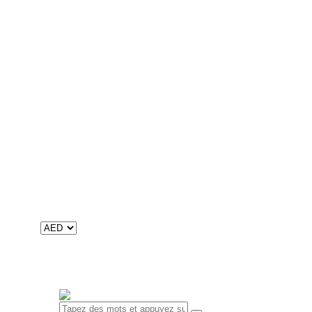
12 Adventure Stories
Arabe
Nafnaf
Khoutouwat
Aqraa wa afrah
ألوان قوس قزح
Digital
Livres numériques
Contenu audio
Catalogues
Catalogue international
Catalogue du Maroc
À propos de nous
Mission, Vision et Valeurs
Historique et faits
RSE
Contacts
0 objet
-
0
0.00 د.إ
Votre panier est vide.