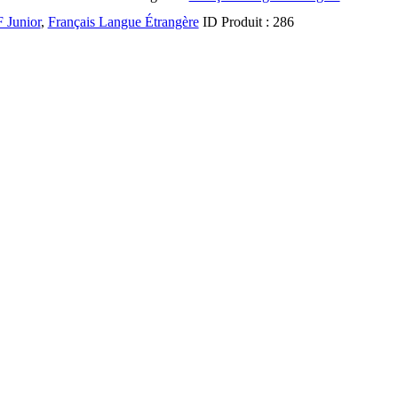
 Junior
,
Français Langue Étrangère
ID Produit :
286