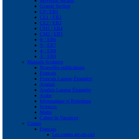
Moyenne Section
Grande Section
CP / EB1
CE1 / EB2
CE2 / EB3
CM1 / EB4
CM2 / EB5
6ᵉ / EB6
5ᵉ / EB7
4ᵉ / EB8
3ᵉ / EB9
Manuels Scolaires
Nouvelles publications
Français
Français Langue Étrangère
Anglais
Anglais Langue Étrangère
Arabe
Informatique et Robotique
Sciences
Maths
Cahier de Vacances
Contes
Français
Les contes arc-en-ciel