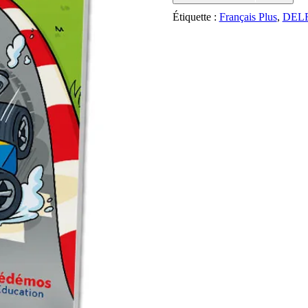
–
Student’s
Étiquette :
Français Plus
,
DELF
Book