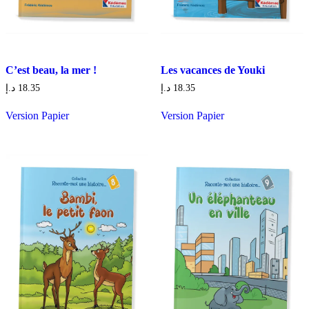
C’est beau, la mer !
Les vacances de Youki
د.إ
18.35
د.إ
18.35
Version Papier
Version Papier