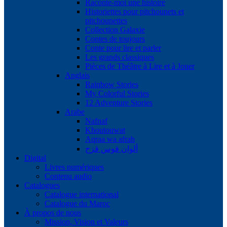
Raconte-moi une histoire
Historiettes pour pitchounets et
pitchounettes
Collection Galaxie
Contes de toujours
Conte pour lire et parler
Les grands classiques
Pièces de Théâtre à Lire et à Jouer
Anglais
Rainbow Stories
My Colorful Stories
12 Adventure Stories
Arabe
Nafnaf
Khoutouwat
Aqraa wa afrah
ألوان قوس قزح
Digital
Livres numériques
Contenu audio
Catalogues
Catalogue international
Catalogue du Maroc
À propos de nous
Mission, Vision et Valeurs