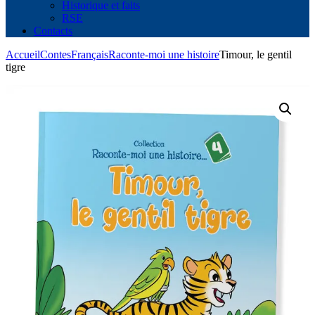
Historique et faits
RSE
Contacts
Accueil
Contes
Français
Raconte-moi une histoire
Timour, le gentil
tigre