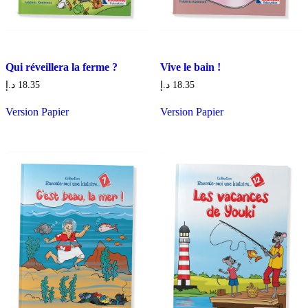
Qui réveillera la ferme ?
Vive le bain !
د.إ
18.35
د.إ
18.35
Version Papier
Version Papier