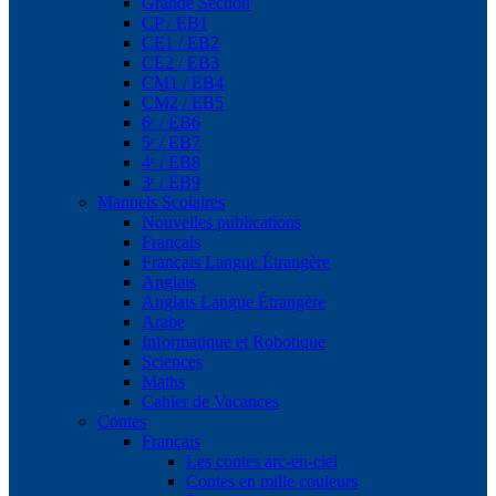
Grande Section
CP / EB1
CE1 / EB2
CE2 / EB3
CM1 / EB4
CM2 / EB5
6ᵉ / EB6
5ᵉ / EB7
4ᵉ / EB8
3ᵉ / EB9
Manuels Scolaires
Nouvelles publications
Français
Français Langue Étrangère
Anglais
Anglais Langue Étrangère
Arabe
Informatique et Robotique
Sciences
Maths
Cahier de Vacances
Contes
Français
Les contes arc-en-ciel
Contes en mille couleurs