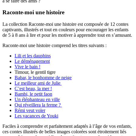
à se faire des amis ?
Raconte-moi une histoire
La collection Raconte-moi une histoire est composée de 12 contes
captivants, illustrés et tout en couleurs pour encourager les enfants
de 5 à 8 ans à lire et pour les motiver à apprendre tout en s’amusant.
Raconte-moi une histoire comprend les titres suivants :
Lili et les dauphins
Le déménagement
Vive le bain !
Timour, le gentil tigre
Babar, le bonhomme de neige
Le meilleur ami de Julie
C’est beau, la mer !
Bambi, le petit faon
Un éléphanteau en ville
Qui réveillera la ferme ?
Rémi veut voler
Les vacances de Youki
Faciles à comprendre et parfaitement adaptés à l’âge de vos enfants,
ces contes illustrés de belles images colorées sont étroitement liés