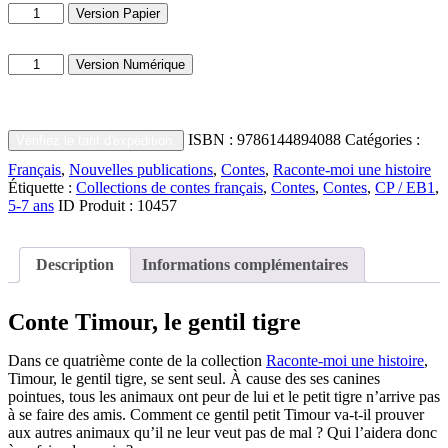
quantité
Version Papier
de
Timour,
quantité
le
Version Numérique
de
gentil
Timour,
tigre
le
gentil
ISBN :
9786144894088
Catégories :
Vérifiez le tarif d'expédition.
tigre
Français
,
Nouvelles publications
,
Contes
,
Raconte-moi une histoire
Étiquette :
Collections de contes français
,
Contes
,
Contes
,
CP / EB1
,
5-7 ans
ID Produit :
10457
Description
Informations complémentaires
Conte Timour, le gentil tigre
Dans ce quatrième conte de la collection
Raconte-moi une histoire
,
Timour, le gentil tigre, se sent seul. À cause des ses canines
pointues, tous les animaux ont peur de lui et le petit tigre n’arrive pas
à se faire des amis. Comment ce gentil petit Timour va-t-il prouver
aux autres animaux qu’il ne leur veut pas de mal ? Qui l’aidera donc