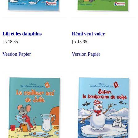
Lili et les dauphins
Rémi veut voler
د.إ
18.35
د.إ
18.35
Version Papier
Version Papier