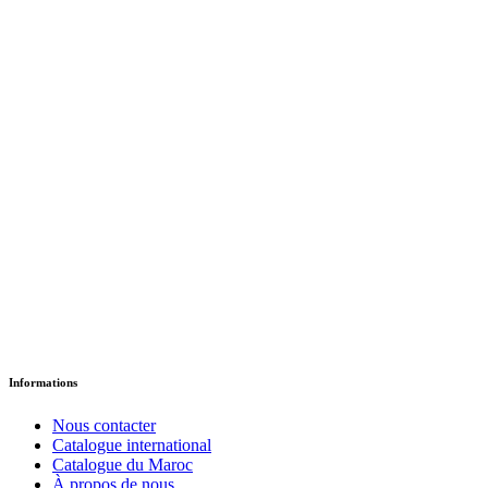
Hector va en ville
د.إ
18.35
Version Papier
Informations
Nous contacter
Catalogue international
Catalogue du Maroc
À propos de nous