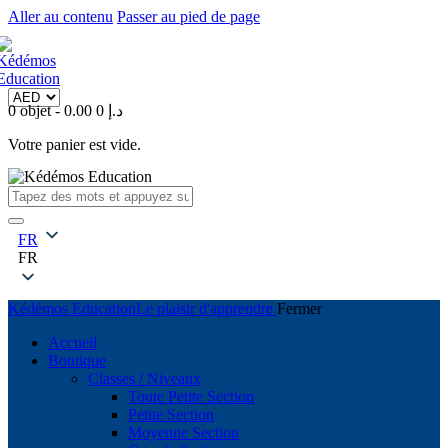
Aller au contenu
Passer au pied de page
0 objet
-
0
0.00 د.إ
Votre panier est vide.
FR
FR
Kédémos Education
Le plaisir d'apprendre
Fermer
Accueil
Boutique
Classes / Niveaux
Toute Petite Section
Petite Section
Moyenne Section