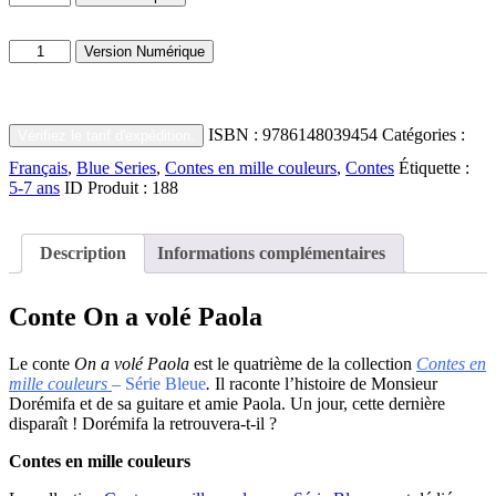
de
On
quantité
a
Version Numérique
de
volé
On
Paola
a
volé
ISBN :
9786148039454
Catégories :
Vérifiez le tarif d'expédition.
Paola
Français
,
Blue Series
,
Contes en mille couleurs
,
Contes
Étiquette :
5-7 ans
ID Produit :
188
Description
Informations complémentaires
Conte On a volé Paola
Le conte
On a volé Paola
est le quatrième de la collection
Contes en
mille couleurs
– Série Bleue
.
Il raconte l’histoire de Monsieur
Dorémifa et de sa guitare et amie Paola. Un jour, cette dernière
disparaît ! Dorémifa la retrouvera-t-il ?
Contes en mille couleurs