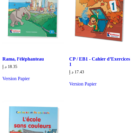
Rama, l’éléphanteau
CP / EB1 - Cahier d’Exercices
1
د.إ
18.35
د.إ
17.43
Version Papier
Version Papier