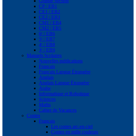
Grande Section
CP / EB1
CE1 / EB2
CE2 / EB3
CM1 / EB4
CM2 / EB5
6ᵉ / EB6
5ᵉ / EB7
4ᵉ / EB8
3ᵉ / EB9
Manuels Scolaires
Nouvelles publications
Français
Français Langue Étrangère
Anglais
Anglais Langue Étrangère
Arabe
Informatique et Robotique
Sciences
Maths
Cahier de Vacances
Contes
Français
Les contes arc-en-ciel
Contes en mille couleurs