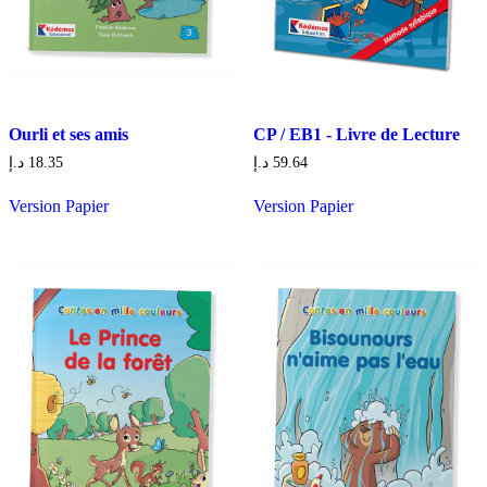
Ourli et ses amis
CP / EB1 - Livre de Lecture
د.إ
18.35
د.إ
59.64
Version Papier
Version Papier