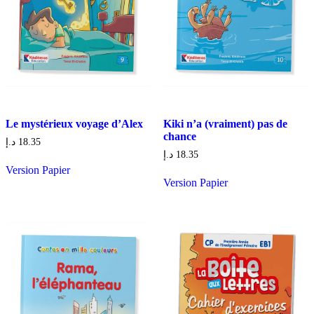
Le mystérieux voyage d’Alex
Kiki n’a (vraiment) pas de
chance
د.إ
18.35
د.إ
18.35
Version Papier
Version Papier