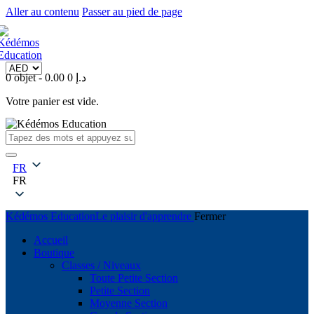
Aller au contenu
Passer au pied de page
0 objet
-
0
0.00 د.إ
Votre panier est vide.
FR
FR
Kédémos Education
Le plaisir d'apprendre
Fermer
Accueil
Boutique
Classes / Niveaux
Toute Petite Section
Petite Section
Moyenne Section