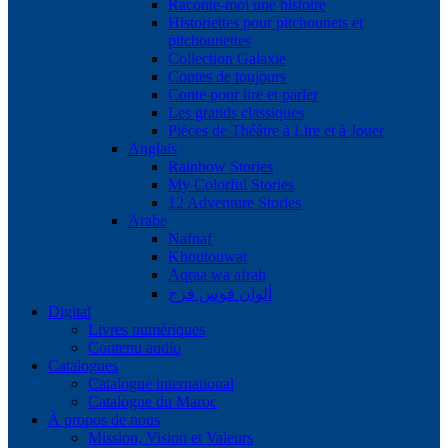
Raconte-moi une histoire
Historiettes pour pitchounets et
pitchounettes
Collection Galaxie
Contes de toujours
Conte pour lire et parler
Les grands classiques
Pièces de Théâtre à Lire et à Jouer
Anglais
Rainbow Stories
My Colorful Stories
12 Adventure Stories
Arabe
Nafnaf
Khoutouwat
Aqraa wa afrah
ألوان قوس قزح
Digital
Livres numériques
Contenu audio
Catalogues
Catalogue international
Catalogue du Maroc
À propos de nous
Mission, Vision et Valeurs