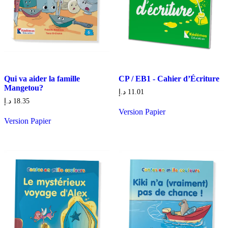
Qui va aider la famille
CP / EB1 - Cahier d’Écriture
Mangetou?
د.إ
11.01
د.إ
18.35
Version Papier
Version Papier