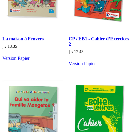
La maison à l’envers
CP / EB1 - Cahier d’Exercices
2
د.إ
18.35
د.إ
17.43
Version Papier
Version Papier