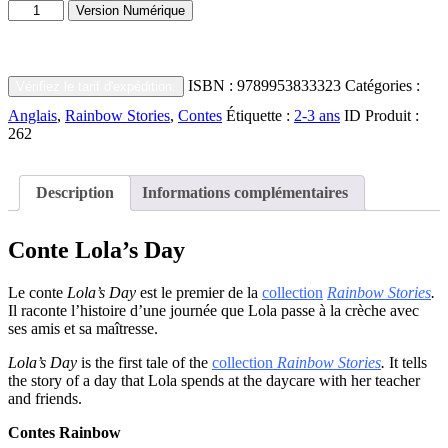
quantité
Day
Version Numérique
de
Lola's
Day
ISBN :
9789953833323
Catégories :
Vérifiez le tarif d'expédition.
Anglais
,
Rainbow Stories
,
Contes
Étiquette :
2-3 ans
ID Produit :
262
Description
Informations complémentaires
Conte Lola’s Day
Le conte
Lola’s Day
est le premier de la
collection
Rainbow Stories
.
Il raconte l’histoire d’une journée que Lola passe à la crèche avec
ses amis et sa maîtresse.
Lola’s Day
is the first tale of the
collection
Rainbow Stories
.
It tells
the story of a day that Lola spends at the daycare with her teacher
and friends.
Contes Rainbow