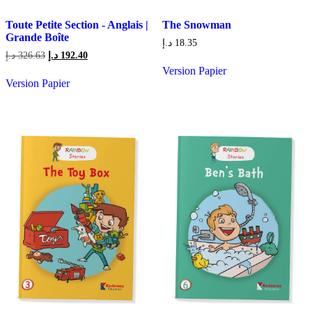
Toute Petite Section - Anglais |
The Snowman
Grande Boîte
د.إ
18.35
Le
Le
د.إ
326.63
د.إ
192.40
prix
prix
Version Papier
initial
actuel
Version Papier
était :
est :
192.40 د.إ.
326.63 د.إ.