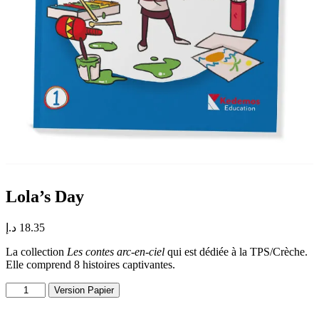
Lola’s Day
د.إ
18.35
La collection
Les contes arc-en-ciel
qui est dédiée à la TPS/Crèche.
Elle comprend 8 histoires captivantes.
quantité
Version Papier
de
Lola's