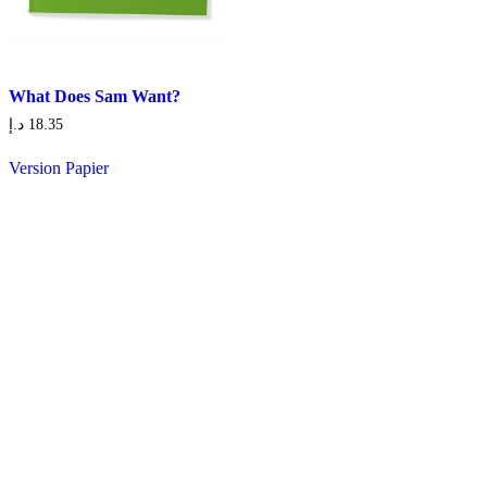
What Does Sam Want?
د.إ
18.35
Version Papier