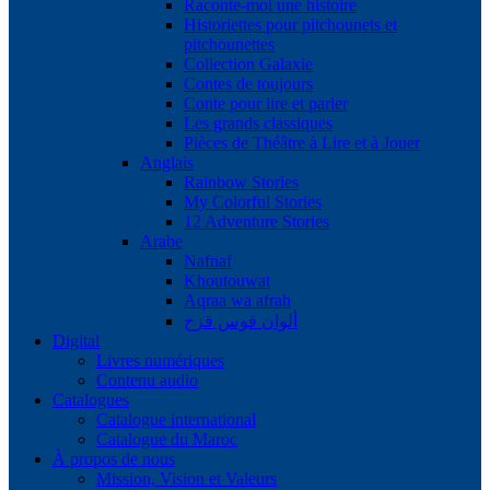
Raconte-moi une histoire
Historiettes pour pitchounets et
pitchounettes
Collection Galaxie
Contes de toujours
Conte pour lire et parler
Les grands classiques
Pièces de Théâtre à Lire et à Jouer
Anglais
Rainbow Stories
My Colorful Stories
12 Adventure Stories
Arabe
Nafnaf
Khoutouwat
Aqraa wa afrah
ألوان قوس قزح
Digital
Livres numériques
Contenu audio
Catalogues
Catalogue international
Catalogue du Maroc
À propos de nous
Mission, Vision et Valeurs