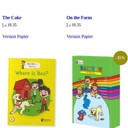
The Cake
On the Farm
د.إ
18.35
د.إ
18.35
Version Papier
Version Papier
-35%