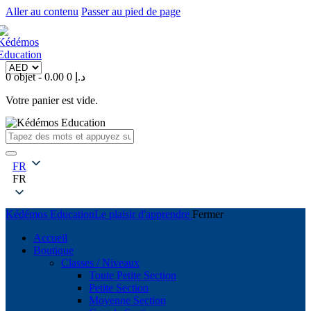
Aller au contenu
Passer au pied de page
0 objet
-
0
0.00 د.إ
Votre panier est vide.
FR
FR
Kédémos Education
Le plaisir d'apprendre
Fermer
Accueil
Boutique
Classes / Niveaux
Toute Petite Section
Petite Section
Moyenne Section