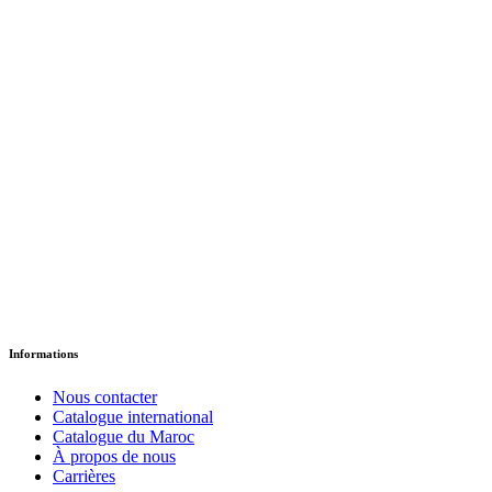
Où est donc passé Skippy ?
د.إ
18.35
Version Papier
Informations
Nous contacter
Catalogue international
Catalogue du Maroc
À propos de nous
Carrières