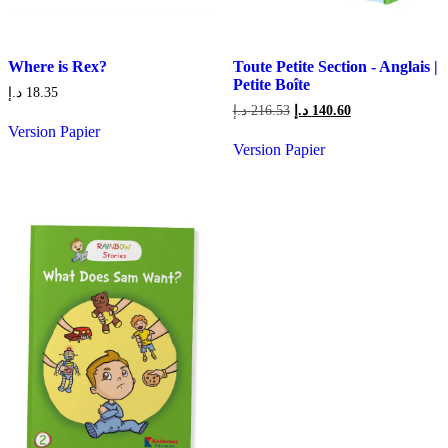
Where is Rex?
Toute Petite Section - Anglais |
Petite Boîte
د.إ
18.35
Le
Le
د.إ
216.53
د.إ
140.60
prix
prix
Version Papier
initial
actuel
Version Papier
était :
est :
140.60 د.إ.
216.53 د.إ.