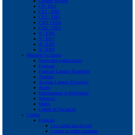
Grande Section
CP / EB1
CE1 / EB2
CE2 / EB3
CM1 / EB4
CM2 / EB5
6ᵉ / EB6
5ᵉ / EB7
4ᵉ / EB8
3ᵉ / EB9
Manuels Scolaires
Nouvelles publications
Français
Français Langue Étrangère
Anglais
Anglais Langue Étrangère
Arabe
Informatique et Robotique
Sciences
Maths
Cahier de Vacances
Contes
Français
Les contes arc-en-ciel
Contes en mille couleurs