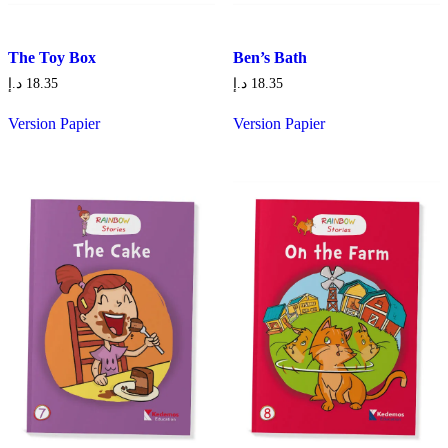
The Toy Box
Ben’s Bath
د.إ
18.35
د.إ
18.35
Version Papier
Version Papier