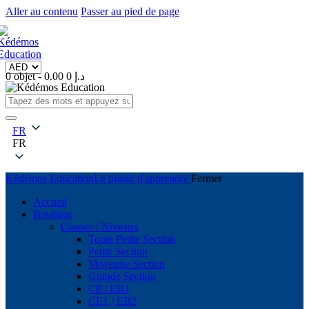
Aller au contenu
Passer au pied de page
0 objet
-
0
0.00 د.إ
FR
FR
Kédémos Education
Le plaisir d'apprendre
Fermer
Accueil
Boutique
Classes / Niveaux
Toute Petite Section
Petite Section
Moyenne Section
Grande Section
CP / EB1
CE1 / EB2