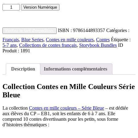
Bundle
quantité
Contes
Version Numérique
de
en
Bundle
Mille
Contes
Couleurs
en
Série
ISBN :
9786144893357
Catégories :
Vérifiez le tarif d'expédition.
Mille
Bleue
Couleurs
Français
,
Blue Series
,
Contes en mille couleurs
,
Contes
Étiquette :
Série
5-7 ans
,
Collections de contes français
,
Storybook Bundles
ID
Bleue
Produit :
1891
Description
Informations complémentaires
Collection Contes en Mille Couleurs Série
Bleue
La collection
Contes en mille couleurs – Série Bleue
– est dédiée
aux élèves du CP – EB1, soit les enfants de 6 à 7 ans. Elle
comprend 10 contes divertissants pour les petits, sous forme
d’histoires thématiques :