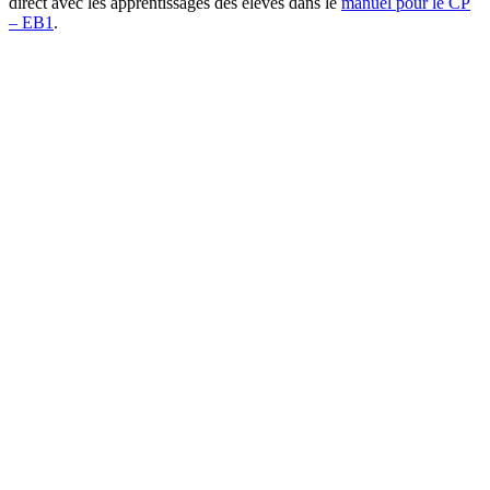
direct avec les apprentissages des élèves dans le
manuel pour le CP
– EB1
.
Le poisson de Stéphane
Promenade d’automne