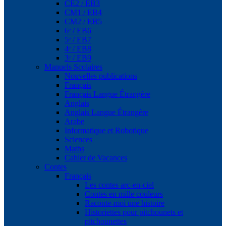
CE2 / EB3
CM1 / EB4
CM2 / EB5
6ᵉ / EB6
5ᵉ / EB7
4ᵉ / EB8
3ᵉ / EB9
Manuels Scolaires
Nouvelles publications
Français
Français Langue Étrangère
Anglais
Anglais Langue Étrangère
Arabe
Informatique et Robotique
Sciences
Maths
Cahier de Vacances
Contes
Français
Les contes arc-en-ciel
Contes en mille couleurs
Raconte-moi une histoire
Historiettes pour pitchounets et
pitchounettes