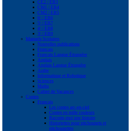
CE2 / EB3
CM1 / EB4
CM2 / EB5
6ᵉ / EB6
5ᵉ / EB7
4ᵉ / EB8
3ᵉ / EB9
Manuels Scolaires
Nouvelles publications
Français
Français Langue Étrangère
Anglais
Anglais Langue Étrangère
Arabe
Informatique et Robotique
Sciences
Maths
Cahier de Vacances
Contes
Français
Les contes arc-en-ciel
Contes en mille couleurs
Raconte-moi une histoire
Historiettes pour pitchounets et
pitchounettes