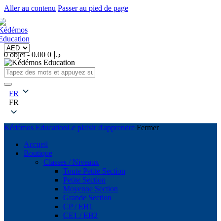
Aller au contenu
Passer au pied de page
0 objet
-
0
0.00 د.إ
FR
FR
Kédémos Education
Le plaisir d'apprendre
Fermer
Accueil
Boutique
Classes / Niveaux
Toute Petite Section
Petite Section
Moyenne Section
Grande Section
CP / EB1
CE1 / EB2