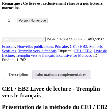
Remarque : Ce livre est exclusivement réservé à nos lecteurs
marocains.
quantité
Version Numérique
de
Grade
2
–
ISBN :
9786144893975
Catégories :
Vérifiez le tarif d'expédition.
Reading
Textbook
Français
,
Nouvelles publications
,
Primaire
,
CE1 / EB2
,
Manuels
Scolaires
,
Tremplin vers le français
Étiquette :
CE1 / EB2
,
Livre de
Lecture
,
Tremplin vers le français
,
Exclusive for Morocco
ID
Produit :
11762
Description
Informations complémentaires
CE1 / EB2 Livre de lecture - Tremplin
vers le français
Présentation de la méthode du CE1 / EB2