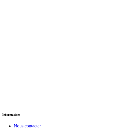
CM1 / EB4 - Cahier
d'Expression
د.إ
21.10
Version Papier
Informations
Nous contacter