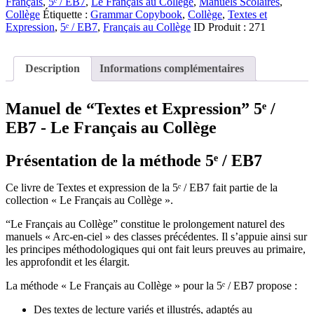
et
Français
,
5ᵉ / EB7
,
Le Français au Collège
,
Manuels Scolaires
,
Expression”
Collège
Étiquette :
Grammar Copybook
,
Collège
,
Textes et
Textbook
Expression
,
5ᵉ / EB7
,
Français au Collège
ID Produit :
271
Description
Informations complémentaires
Manuel de “Textes et Expression” 5ᵉ /
EB7 - Le Français au Collège
Présentation de la méthode 5ᵉ / EB7
Ce livre de Textes et expression de la 5ᵉ / EB7 fait partie de la
collection « Le Français au Collège ».
“Le Français au Collège” constitue le prolongement naturel des
manuels « Arc-en-ciel » des classes précédentes. Il s’appuie ainsi sur
les principes méthodologiques qui ont fait leurs preuves au primaire,
les approfondit et les élargit.
La méthode « Le Français au Collège » pour la 5ᵉ / EB7 propose :
Des textes de lecture variés et illustrés, adaptés au