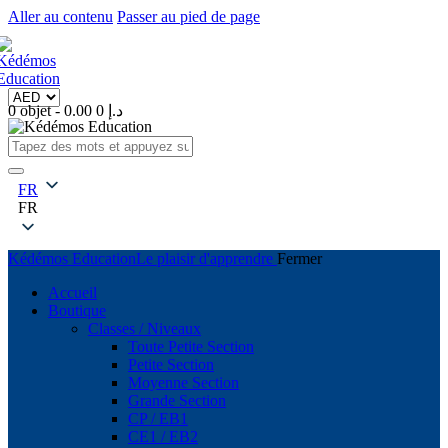
Aller au contenu
Passer au pied de page
0 objet
-
0
0.00 د.إ
FR
FR
Kédémos Education
Le plaisir d'apprendre
Fermer
Accueil
Boutique
Classes / Niveaux
Toute Petite Section
Petite Section
Moyenne Section
Grande Section
CP / EB1
CE1 / EB2