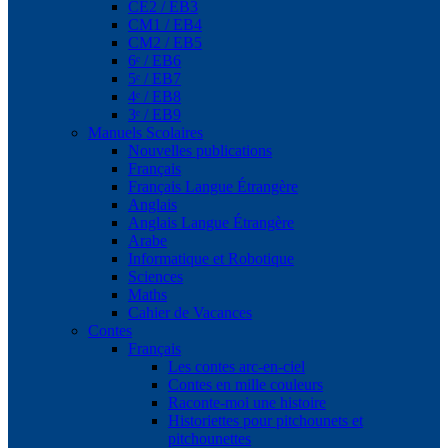
CE2 / EB3
CM1 / EB4
CM2 / EB5
6ᵉ / EB6
5ᵉ / EB7
4ᵉ / EB8
3ᵉ / EB9
Manuels Scolaires
Nouvelles publications
Français
Français Langue Étrangère
Anglais
Anglais Langue Étrangère
Arabe
Informatique et Robotique
Sciences
Maths
Cahier de Vacances
Contes
Français
Les contes arc-en-ciel
Contes en mille couleurs
Raconte-moi une histoire
Historiettes pour pitchounets et
pitchounettes