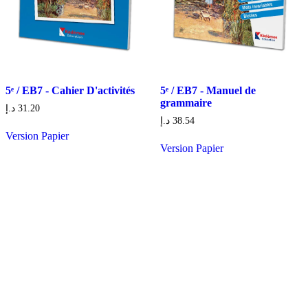
5ᵉ / EB7 - Cahier D'activités
5ᵉ / EB7 - Manuel de
grammaire
د.إ
31.20
د.إ
38.54
Version Papier
Version Papier