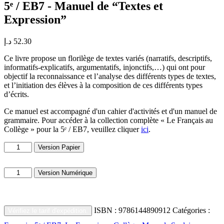
5ᵉ / EB7 - Manuel de “Textes et
Expression”
د.إ
52.30
Ce livre propose un florilège de textes variés (narratifs, descriptifs,
informatifs-explicatifs, argumentatifs, injonctifs,…) qui ont pour
objectif la reconnaissance et l’analyse des différents types de textes,
et l’initiation des élèves à la composition de ces différents types
d’écrits.
Ce manuel est accompagné d'un cahier d'activités et d'un manuel de
grammaire. Pour accéder à la collection complète « Le Français au
Collège » pour la 5ᵉ / EB7, veuillez cliquer
ici
.
quantité
Version Papier
de
Grade
quantité
7
Version Numérique
de
-
Grade
“Textes
7
et
-
Expression”
ISBN :
9786144890912
Catégories :
Vérifiez le tarif d'expédition.
“Textes
Textbook