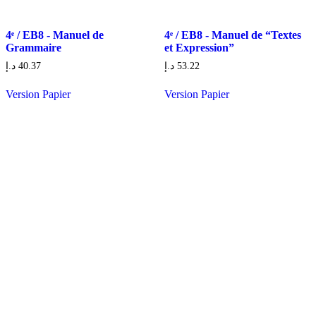
4ᵉ / EB8 - Manuel de
4ᵉ / EB8 - Manuel de “Textes
Grammaire
et Expression”
د.إ
40.37
د.إ
53.22
Version Papier
Version Papier
-41%