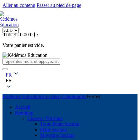
Aller au contenu
Passer au pied de page
0 objet
-
0
0.00 د.إ
Votre panier est vide.
FR
FR
Kédémos Education
Le plaisir d'apprendre
Fermer
Accueil
Boutique
Classes / Niveaux
Toute Petite Section
Petite Section
Moyenne Section