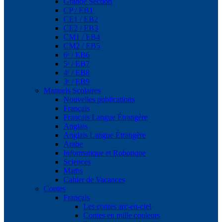
Grande Section
CP / EB1
CE1 / EB2
CE2 / EB3
CM1 / EB4
CM2 / EB5
6ᵉ / EB6
5ᵉ / EB7
4ᵉ / EB8
3ᵉ / EB9
Manuels Scolaires
Nouvelles publications
Français
Français Langue Étrangère
Anglais
Anglais Langue Étrangère
Arabe
Informatique et Robotique
Sciences
Maths
Cahier de Vacances
Contes
Français
Les contes arc-en-ciel
Contes en mille couleurs