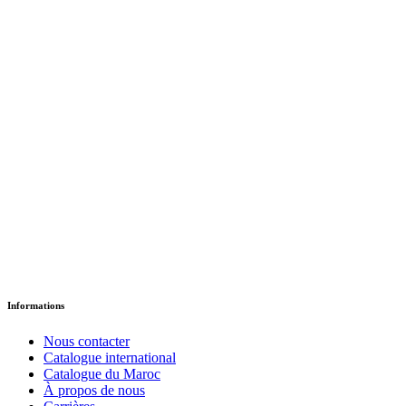
Fichier-élève Petite Section
د.إ
95.42
Version Papier
Informations
Nous contacter
Catalogue international
Catalogue du Maroc
À propos de nous