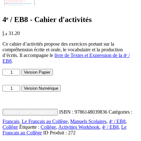
4ᵉ / EB8 - Cahier d'activités
د.إ
31.20
Ce cahier d’activités propose des exercices portant sur la
compréhension écrite et orale, le vocabulaire et la production
d’écrits. Il accompagne le
livre de Textes et Expression de la 4ᵉ /
EB8
.
quantité
Version Papier
de
Grade
quantité
8
Version Numérique
de
-
Grade
Activities
8
Workbook
-
ISBN :
9786148039836
Catégories :
Vérifiez le tarif d'expédition.
Activities
Workbook
Français
,
Le Français au Collège
,
Manuels Scolaires
,
4ᵉ / EB8
,
Collège
Étiquette :
Collège
,
Activities Workbook
,
4ᵉ / EB8
,
Le
Français au Collège
ID Produit :
272