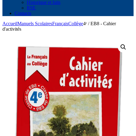
Historique et faits
RSE
Contacts
Accueil
Manuels Scolaires
Français
Collège
4ᵉ / EB8 - Cahier
d'activités