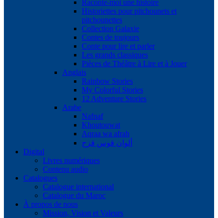
Raconte-moi une histoire
Historiettes pour pitchounets et
pitchounettes
Collection Galaxie
Contes de toujours
Conte pour lire et parler
Les grands classiques
Pièces de Théâtre à Lire et à Jouer
Anglais
Rainbow Stories
My Colorful Stories
12 Adventure Stories
Arabe
Nafnaf
Khoutouwat
Aqraa wa afrah
ألوان قوس قزح
Digital
Livres numériques
Contenu audio
Catalogues
Catalogue international
Catalogue du Maroc
À propos de nous
Mission, Vision et Valeurs