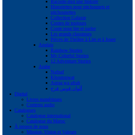
Raconte-moi une histoire
Historiettes pour pitchounets et
pitchounettes
Collection Galaxie
Contes de toujours
Conte pour lire et parler
Les grands classiques
Pièces de Théâtre à Lire et à Jouer
Anglais
Rainbow Stories
My Colorful Stories
12 Adventure Stories
Arabe
Nafnaf
Khoutouwat
Aqraa wa afrah
ألوان قوس قزح
Digital
Livres numériques
Contenu audio
Catalogues
Catalogue international
Catalogue du Maroc
À propos de nous
Mission, Vision et Valeurs