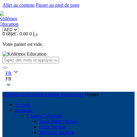
Aller au contenu
Passer au pied de page
0 objet
-
0
0.00 د.إ
Votre panier est vide.
FR
FR
Kédémos Education
Le plaisir d'apprendre
Fermer
Accueil
Boutique
Classes / Niveaux
Toute Petite Section
Petite Section
Moyenne Section