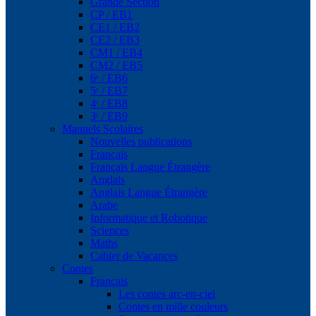
Grande Section
CP / EB1
CE1 / EB2
CE2 / EB3
CM1 / EB4
CM2 / EB5
6ᵉ / EB6
5ᵉ / EB7
4ᵉ / EB8
3ᵉ / EB9
Manuels Scolaires
Nouvelles publications
Français
Français Langue Étrangère
Anglais
Anglais Langue Étrangère
Arabe
Informatique et Robotique
Sciences
Maths
Cahier de Vacances
Contes
Français
Les contes arc-en-ciel
Contes en mille couleurs