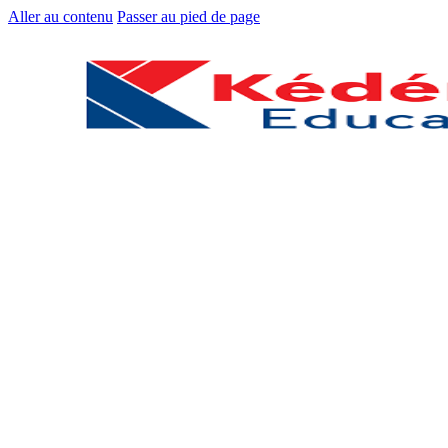
Aller au contenu
Passer au pied de page
Accueil
Boutique
Classes / Niveaux
Toute Petite Section
Petite Section
Moyenne Section
Grande Section
CP / EB1
CE1 / EB2
CE2 / EB3
CM1 / EB4
CM2 / EB5
6ᵉ / EB6
5ᵉ / EB7
4ᵉ / EB8
3ᵉ / EB9