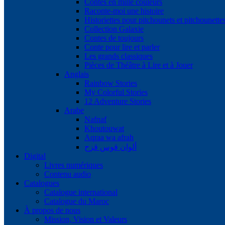
Contes en mille couleurs
Raconte-moi une histoire
Historiettes pour pitchounets et pitchounette
Collection Galaxie
Contes de toujours
Conte pour lire et parler
Les grands classiques
Pièces de Théâtre à Lire et à Jouer
Anglais
Rainbow Stories
My Colorful Stories
12 Adventure Stories
Arabe
Nafnaf
Khoutouwat
Aqraa wa afrah
ألوان قوس قزح
Digital
Livres numériques
Contenu audio
Catalogues
Catalogue international
Catalogue du Maroc
À propos de nous
Mission, Vision et Valeurs