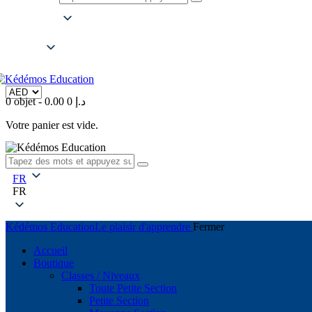
FR
FR
0 objet
-
0
0.00 د.إ
Votre panier est vide.
FR
FR
Kédémos Education
Le plaisir d'apprendre
Fermer
Accueil
Boutique
Classes / Niveaux
Toute Petite Section
Petite Section