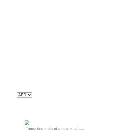
12 Adventure Stories
Arabe
Nafnaf
Khoutouwat
Aqraa wa afrah
ألوان قوس قزح
Digital
Livres numériques
Contenu audio
Catalogues
Catalogue international
Catalogue du Maroc
À propos de nous
Mission, Vision et Valeurs
Historique et faits
RSE
Contacts
0 objet
-
0
0.00 د.إ
Votre panier est vide.