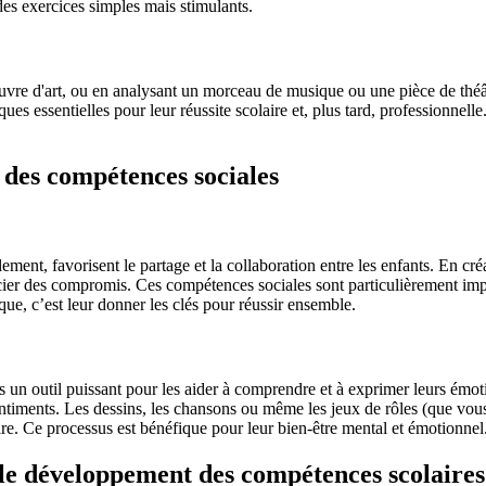
 des exercices simples mais stimulants.
œuvre d'art, ou en analysant un morceau de musique ou une pièce de théât
s essentielles pour leur réussite scolaire et, plus tard, professionnelle.
 des compétences sociales
llement, favorisent le partage et la collaboration entre les enfants. En c
ocier des compromis. Ces compétences sociales sont particulièrement impo
que, c’est leur donner les clés pour réussir ensemble.
ts un outil puissant pour les aider à comprendre et à exprimer leurs émoti
 sentiments. Les dessins, les chansons ou même les jeux de rôles (que vo
ire. Ce processus est bénéfique pour leur bien-être mental et émotionnel
le développement des compétences scolaires