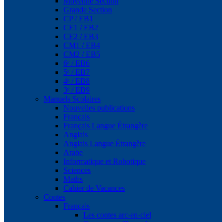
Moyenne Section
Grande Section
CP / EB1
CE1 / EB2
CE2 / EB3
CM1 / EB4
CM2 / EB5
6ᵉ / EB6
5ᵉ / EB7
4ᵉ / EB8
3ᵉ / EB9
Manuels Scolaires
Nouvelles publications
Français
Français Langue Étrangère
Anglais
Anglais Langue Étrangère
Arabe
Informatique et Robotique
Sciences
Maths
Cahier de Vacances
Contes
Français
Les contes arc-en-ciel