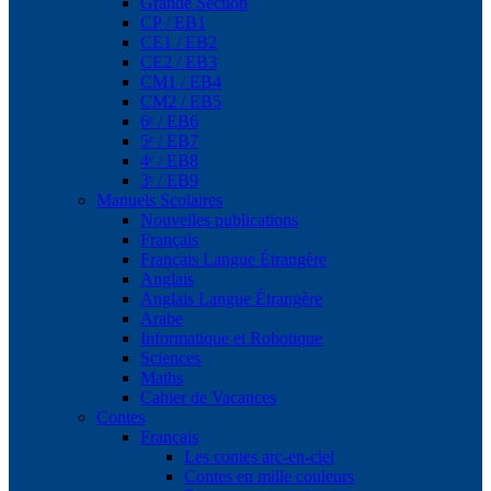
Grande Section
CP / EB1
CE1 / EB2
CE2 / EB3
CM1 / EB4
CM2 / EB5
6ᵉ / EB6
5ᵉ / EB7
4ᵉ / EB8
3ᵉ / EB9
Manuels Scolaires
Nouvelles publications
Français
Français Langue Étrangère
Anglais
Anglais Langue Étrangère
Arabe
Informatique et Robotique
Sciences
Maths
Cahier de Vacances
Contes
Français
Les contes arc-en-ciel
Contes en mille couleurs