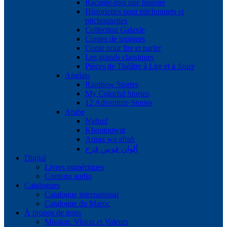
Raconte-moi une histoire
Historiettes pour pitchounets et
pitchounettes
Collection Galaxie
Contes de toujours
Conte pour lire et parler
Les grands classiques
Pièces de Théâtre à Lire et à Jouer
Anglais
Rainbow Stories
My Colorful Stories
12 Adventure Stories
Arabe
Nafnaf
Khoutouwat
Aqraa wa afrah
ألوان قوس قزح
Digital
Livres numériques
Contenu audio
Catalogues
Catalogue international
Catalogue du Maroc
À propos de nous
Mission, Vision et Valeurs