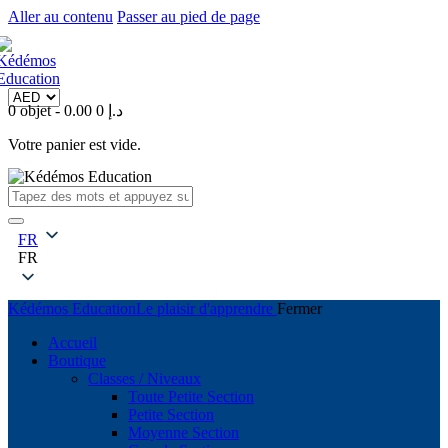
Aller au contenu
Passer au pied de page
0 objet
-
0
0.00 د.إ
Votre panier est vide.
FR
FR
Kédémos Education
Le plaisir d'apprendre
Fermer
Accueil
Boutique
Classes / Niveaux
Toute Petite Section
Petite Section
Moyenne Section